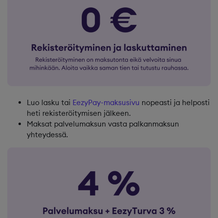
Luo lasku tai
EezyPay-maksusivu
nopeasti ja helposti
heti rekisteröitymisen jälkeen.
Maksat palvelumaksun vasta palkanmaksun
yhteydessä.