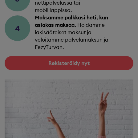
nettipalvelussa tai
mobiiliappissa.
Maksamme palkkasi heti, kun
asiakas maksaa.
Hoidamme
4
lakisääteiset maksut ja
veloitamme palvelumaksun ja
EezyTurvan.
Rekisteröidy nyt