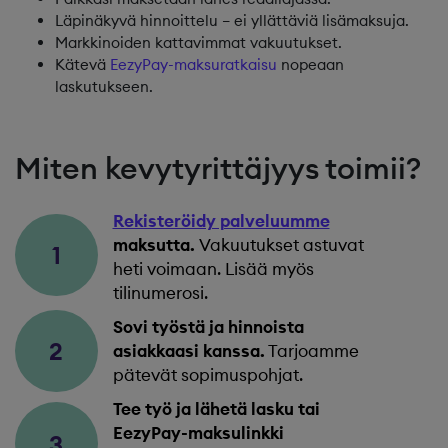
Läpinäkyvä hinnoittelu – ei yllättäviä lisämaksuja.
Markkinoiden kattavimmat vakuutukset.
Kätevä
EezyPay-maksuratkaisu
nopeaan
laskutukseen.
Miten kevytyrittäjyys toimii?
Rekisteröidy palveluumme
maksutta.
Vakuutukset astuvat
1
heti voimaan. Lisää myös
tilinumerosi.
Sovi työstä ja hinnoista
2
asiakkaasi kanssa.
Tarjoamme
pätevät sopimuspohjat.
Tee työ ja lähetä lasku tai
EezyPay-maksulinkki
3