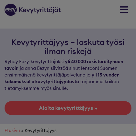
Skip to content
Kevytyrittäjyys – laskuta työsi
ilman riskejä
Ryhdy Eezy-kevytyrittäjäksi
yli 40 000 rekisteröityneen
tavoin
ja anna Eezyn siivittää sinut lentoon! Suomen
ensimmäisenä kevytyrittäjäpalveluna ja
yli 15 vuoden
kokemuksella kevytyrittäjyydestä
tarjoamme kaiken
tietämyksemme myös sinulle.
Aloita kevytyrittäjyys »
Etusivu
»
Kevytyrittäjyys