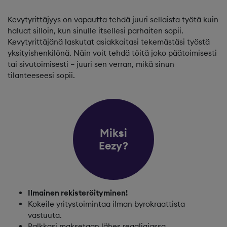
Kevytyrittäjyys on vapautta tehdä juuri sellaista työtä kuin
haluat silloin, kun sinulle itsellesi parhaiten sopii.
Kevytyrittäjänä laskutat asiakkaitasi tekemästäsi työstä
yksityishenkilönä. Näin voit tehdä töitä joko päätoimisesti
tai sivutoimisesti – juuri sen verran, mikä sinun
tilanteeseesi sopii.
Miksi
Eezy?
Ilmainen rekisteröityminen!
Kokeile yritystoimintaa ilman byrokraattista
vastuuta.
Palkkasi maksetaan lähes reaaliajassa.