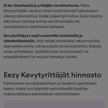
Ei alv-ilmoituksia ja yrittäjän veroilmoitusta.
Myös
kevytyrittäjän verotus toimii huolettomasti laskutuksen
ollessa ulkoistettua. Kaikki paperityö hoituu Eezyn kautta,
eikä sinun tarvitse hoitaa veroilmoituksia tai
arvonlisäveron ilmoituksia lainkaan.
Kevytyrittäjyys sopii useimmille toimialoille ja
elämäntilanteisiin.
Voit tehdä esimerkiksi rakennustöitä,
digimarkkinointia, valokuvausta tai konsultointia. Kokeile
omaa yritysideaa, työllistä itsesi sivutoimisesti tai
kokopäiväisesti tai muuta harrastus tuloksi.
Eezy Kevytyrittäjät hinnasto
Palvelumme on edistyksellinen ja moderni: perinteisen
laskun lisäksi voit käyttää myös kätevää EezyPay-
maksuratkaisua palveluistasi veloittamiseen.