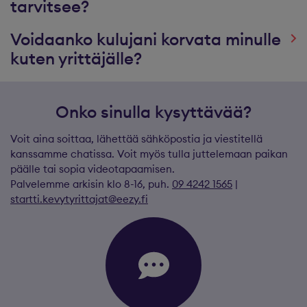
tarvitsee?
Voidaanko kulujani korvata minulle
kuten yrittäjälle?
Onko sinulla kysyttävää?
Voit aina soittaa, lähettää sähköpostia ja viestitellä
kanssamme chatissa. Voit myös tulla juttelemaan paikan
päälle tai sopia videotapaamisen.
Palvelemme arkisin klo 8-16, puh.
09 4242 1565
|
startti.kevytyrittajat@eezy.fi