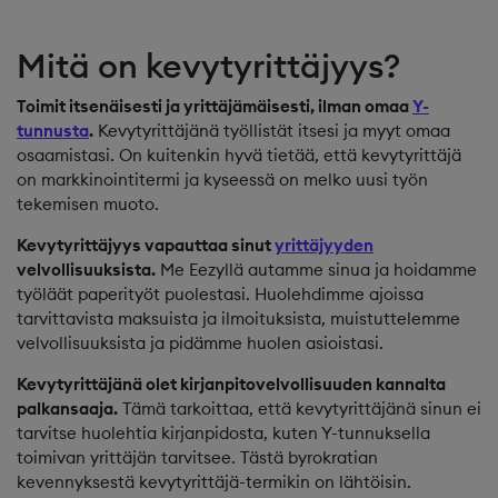
Mitä on kevytyrittäjyys?
Toimit itsenäisesti ja yrittäjämäisesti, ilman omaa
Y-
tunnusta
.
Kevytyrittäjänä työllistät itsesi ja myyt omaa
osaamistasi. On kuitenkin hyvä tietää, että kevytyrittäjä
on markkinointitermi ja kyseessä on melko uusi työn
tekemisen muoto.
Kevytyrittäjyys vapauttaa sinut
yrittäjyyden
velvollisuuksista.
Me Eezyllä autamme sinua ja hoidamme
työläät paperityöt puolestasi. Huolehdimme ajoissa
tarvittavista maksuista ja ilmoituksista, muistuttelemme
velvollisuuksista ja pidämme huolen asioistasi.
Kevytyrittäjänä olet kirjanpitovelvollisuuden kannalta
palkansaaja.
Tämä tarkoittaa, että kevytyrittäjänä sinun ei
tarvitse huolehtia kirjanpidosta, kuten Y-tunnuksella
toimivan yrittäjän tarvitsee. Tästä byrokratian
kevennyksestä kevytyrittäjä-termikin on lähtöisin.