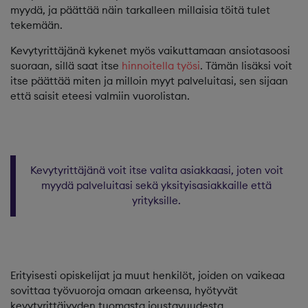
myydä, ja päättää näin tarkalleen millaisia töitä tulet
tekemään.
Kevytyrittäjänä kykenet myös vaikuttamaan ansiotasoosi
suoraan, sillä saat itse
hinnoitella työsi
. Tämän lisäksi voit
itse päättää miten ja milloin myyt palveluitasi, sen sijaan
että saisit eteesi valmiin vuorolistan.
Kevytyrittäjänä voit itse valita asiakkaasi, joten voit
myydä palveluitasi sekä yksityisasiakkaille että
yrityksille.
Erityisesti opiskelijat ja muut henkilöt, joiden on vaikeaa
sovittaa työvuoroja omaan arkeensa, hyötyvät
kevytyrittäjyyden tuomasta joustavuudesta.