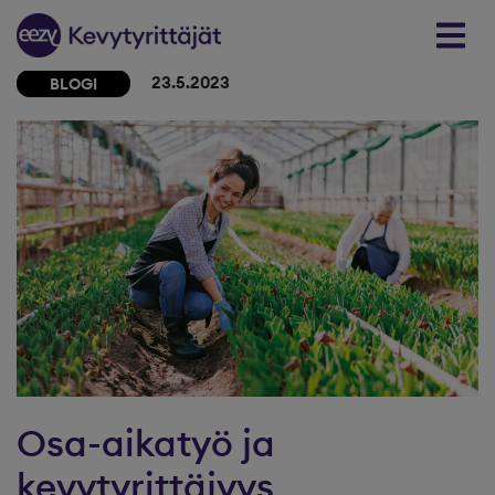
Skip to content
23.5.2023
BLOGI
Osa-aikatyö ja
kevytyrittäjyys