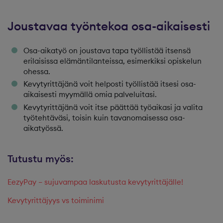
Joustavaa työntekoa osa-aikaisesti
Osa-aikatyö on joustava tapa työllistää itsensä
erilaisissa elämäntilanteissa, esimerkiksi opiskelun
ohessa.
Kevytyrittäjänä voit helposti työllistää itsesi osa-
aikaisesti myymällä omia palveluitasi.
Kevytyrittäjänä voit itse päättää työaikasi ja valita
työtehtäväsi, toisin kuin tavanomaisessa osa-
aikatyössä.
Tutustu myös:
EezyPay – sujuvampaa laskutusta kevytyrittäjälle!
Kevytyrittäjyys vs toiminimi