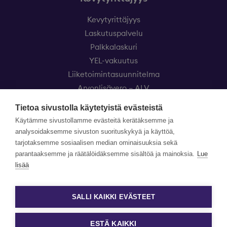
Kevytyrittäjyys
Laskutuspalvelu
Palkkalaskuri
YEL-vakuutus
Liiketoimintasuunnitelma
Arvonlisävero – ALV
Eezy Kevytyrittäjät
Tietoa sivustolla käytetyistä evästeistä
Käytämme sivustollamme evästeitä kerätäksemme ja
Asiakaspalvelu
analysoidaksemme sivuston suorituskykyä ja käyttöä,
Hinnasto
tarjotaksemme sosiaalisen median ominaisuuksia sekä
Usein kysytyt kysymykset
parantaaksemme ja räätälöidäksemme sisältöä ja mainoksia.
Lue
Kokemuksia Eezy Kevytyrittäjistä
lisää
Yrityksille
Uutiset
SALLI KAIKKI EVÄSTEET
ESTÄ KAIKKI