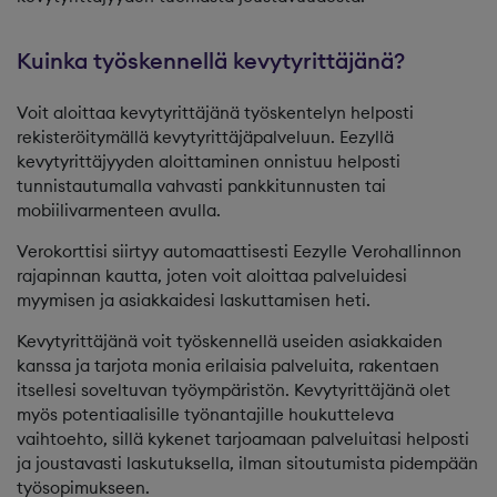
Kuinka työskennellä kevytyrittäjänä?
Voit aloittaa kevytyrittäjänä työskentelyn helposti
rekisteröitymällä kevytyrittäjäpalveluun. Eezyllä
kevytyrittäjyyden aloittaminen onnistuu helposti
tunnistautumalla vahvasti pankkitunnusten tai
mobiilivarmenteen avulla.
Verokorttisi siirtyy automaattisesti Eezylle Verohallinnon
rajapinnan kautta, joten voit aloittaa palveluidesi
myymisen ja asiakkaidesi laskuttamisen heti.
Kevytyrittäjänä voit työskennellä useiden asiakkaiden
kanssa ja tarjota monia erilaisia palveluita, rakentaen
itsellesi soveltuvan työympäristön. Kevytyrittäjänä olet
myös potentiaalisille työnantajille houkutteleva
vaihtoehto, sillä kykenet tarjoamaan palveluitasi helposti
ja joustavasti laskutuksella, ilman sitoutumista pidempään
työsopimukseen.