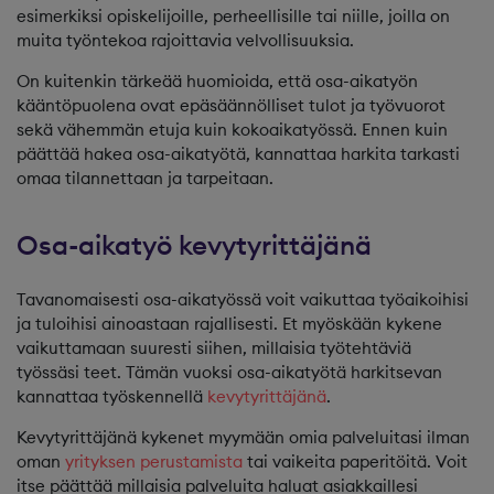
esimerkiksi opiskelijoille, perheellisille tai niille, joilla on
muita työntekoa rajoittavia velvollisuuksia.
On kuitenkin tärkeää huomioida, että osa-aikatyön
kääntöpuolena ovat epäsäännölliset tulot ja työvuorot
sekä vähemmän etuja kuin kokoaikatyössä. Ennen kuin
päättää hakea osa-aikatyötä, kannattaa harkita tarkasti
omaa tilannettaan ja tarpeitaan.
Osa-aikatyö kevytyrittäjänä
Tavanomaisesti osa-aikatyössä voit vaikuttaa työaikoihisi
ja tuloihisi ainoastaan rajallisesti. Et myöskään kykene
vaikuttamaan suuresti siihen, millaisia työtehtäviä
työssäsi teet. Tämän vuoksi osa-aikatyötä harkitsevan
kannattaa työskennellä
kevytyrittäjänä
.
Kevytyrittäjänä kykenet myymään omia palveluitasi ilman
oman
yrityksen perustamista
tai vaikeita paperitöitä. Voit
itse päättää millaisia palveluita haluat asiakkaillesi