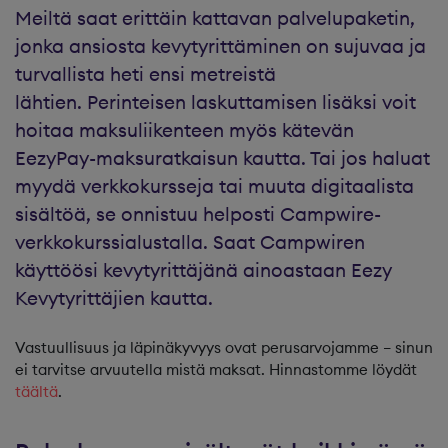
Meiltä saat erittäin kattavan palvelupaketin,
jonka ansiosta kevytyrittäminen on sujuvaa ja
turvallista heti ensi metreistä
lähtien. Perinteisen laskuttamisen lisäksi voit
hoitaa maksuliikenteen myös kätevän
EezyPay-maksuratkaisun kautta. Tai jos haluat
myydä verkkokursseja tai muuta digitaalista
sisältöä, se onnistuu helposti Campwire-
verkkokurssialustalla. Saat Campwiren
käyttöösi kevytyrittäjänä ainoastaan Eezy
Kevytyrittäjien kautta.
Vastuullisuus ja läpinäkyvyys ovat perusarvojamme – sinun
ei tarvitse arvuutella mistä maksat. Hinnastomme löydät
täältä
.