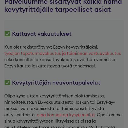
Palveluumme sisältyvät kaikki nämä
kevytyrittäjälle tarpeelliset asiat
Kattavat vakuutukset
Kun olet rekisteröitynyt Eezyn kevytyrittäjäksi,
työajan tapaturmavakuutus ja toiminnan vastuuvakuutus
sekä konsulteille konsulttivakuutus ovat heti voimassa
Eezyn kautta laskutettavaa työtä tehdessäsi.
Kevytyrittäjän neuvontapalvelut
Olipa kyse sitten kevytyrittämisen aloittamisesta,
hinnoittelusta, YEL-vakuutuksesta, laskun tai EezyPay-
maksusivun tekemisestä tai toimialaasi liittyvistä
erityispiirteistä,
aina kannattaa kysyä meiltä
. Opastamme
sinua kevytyrittäjyyteen liittyvissä asioissa ja
muistuttelemme tärkeistä päivämääristä. Voit chatata,