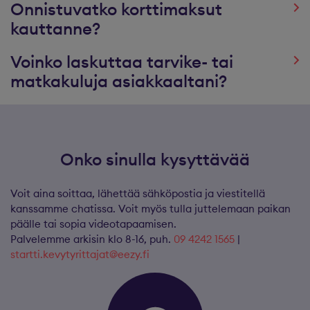
Onnistuvatko korttimaksut
kauttanne?
Voinko laskuttaa tarvike- tai
matkakuluja asiakkaaltani?
Onko sinulla kysyttävää
Voit aina soittaa, lähettää sähköpostia ja viestitellä
kanssamme chatissa. Voit myös tulla juttelemaan paikan
päälle tai sopia videotapaamisen.
Palvelemme arkisin klo 8-16, puh.
09 4242 1565
|
startti.kevytyrittajat@eezy.fi