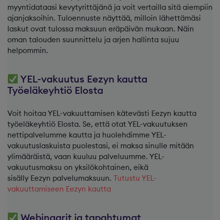
myyntidataasi kevytyrittäjänä ja voit vertailla sitä aiempiin
ajanjaksoihin. Tuloennuste näyttää, milloin lähettämäsi
laskut ovat tulossa maksuun eräpäivän mukaan. Näin
oman talouden suunnittelu ja arjen hallinta sujuu
helpommin.
YEL-vakuutus Eezyn kautta
Työeläkeyhtiö Elosta
Voit hoitaa YEL-vakuuttamisen kätevästi Eezyn kautta
työeläkeyhtiö Elosta. Se, että otat YEL-vakuutuksen
nettipalvelumme kautta ja huolehdimme YEL-
vakuutuslaskuista puolestasi, ei maksa sinulle mitään
ylimääräistä, vaan kuuluu palveluumme. YEL-
vakuutusmaksu on yksilökohtainen, eikä
sisälly Eezyn palvelumaksuun.
Tutustu YEL-
vakuuttamiseen Eezyn kautta
Webinaarit ja tapahtumat