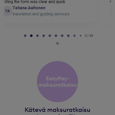
Kaikki toiminut hyvin
Juuso Timonen
JT
Valokuvaaja
Page 2 of 60
2 / 60
EezyPay-
maksuratkaisu
Kätevä maksuratkaisu