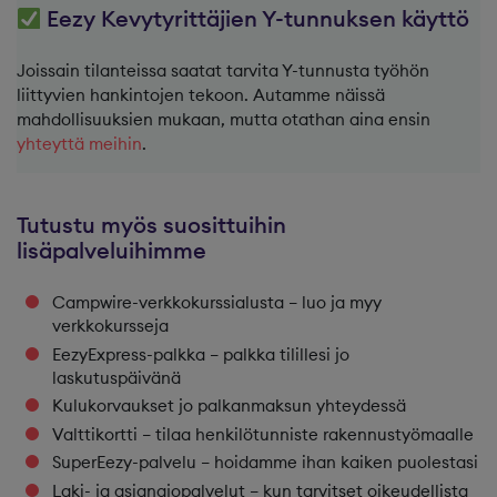
Eezy Kevytyrittäjien Y-tunnuksen käyttö
Joissain tilanteissa saatat tarvita Y-tunnusta työhön
liittyvien hankintojen tekoon. Autamme näissä
mahdollisuuksien mukaan, mutta otathan aina ensin
yhteyttä meihin
.
Tutustu myös suosittuihin
lisäpalveluihimme
Campwire-verkkokurssialusta – luo ja myy
verkkokursseja
EezyExpress-palkka – palkka tilillesi jo
laskutuspäivänä
Kulukorvaukset jo palkanmaksun yhteydessä
Valttikortti – tilaa henkilötunniste rakennustyömaalle
SuperEezy-palvelu – hoidamme ihan kaiken puolestasi
Laki- ja asianajopalvelut – kun tarvitset oikeudellista