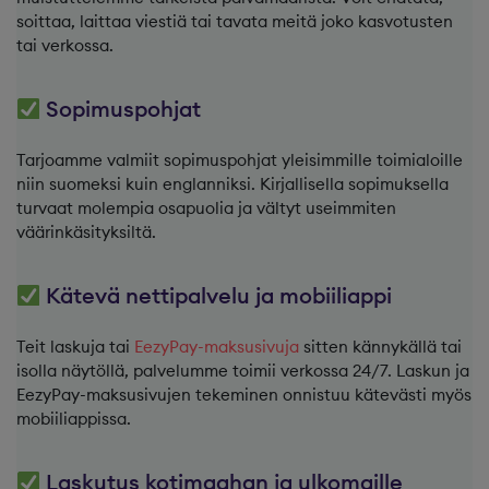
soittaa, laittaa viestiä tai tavata meitä joko kasvotusten
tai verkossa.
Sopimuspohjat
Tarjoamme valmiit sopimuspohjat yleisimmille toimialoille
niin suomeksi kuin englanniksi. Kirjallisella sopimuksella
turvaat molempia osapuolia ja vältyt useimmiten
väärinkäsityksiltä.
Kätevä nettipalvelu ja mobiiliappi
Teit laskuja tai
EezyPay-maksusivuja
sitten kännykällä tai
isolla näytöllä, palvelumme toimii verkossa 24/7. Laskun ja
EezyPay-maksusivujen tekeminen onnistuu kätevästi myös
mobiiliappissa.
Laskutus kotimaahan ja ulkomaille