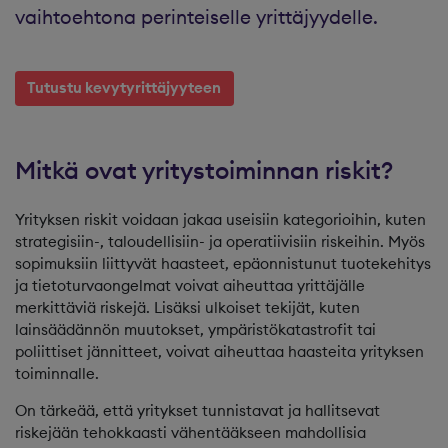
vaihtoehtona perinteiselle yrittäjyydelle.
Tutustu kevytyrittäjyyteen
Mitkä ovat yritystoiminnan riskit?
Yrityksen riskit voidaan jakaa useisiin kategorioihin, kuten
strategisiin-, taloudellisiin- ja operatiivisiin riskeihin. Myös
sopimuksiin liittyvät haasteet, epäonnistunut tuotekehitys
ja tietoturvaongelmat voivat aiheuttaa yrittäjälle
merkittäviä riskejä. Lisäksi ulkoiset tekijät, kuten
lainsäädännön muutokset, ympäristökatastrofit tai
poliittiset jännitteet, voivat aiheuttaa haasteita yrityksen
toiminnalle.
On tärkeää, että yritykset tunnistavat ja hallitsevat
riskejään tehokkaasti vähentääkseen mahdollisia