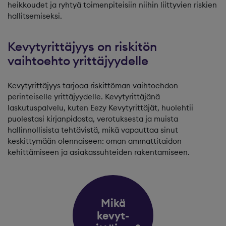
heikkoudet ja ryhtyä toimenpiteisiin niihin liittyvien riskien
hallitsemiseksi.
Kevytyrittäjyys on riskitön
vaihtoehto yrittäjyydelle
Kevytyrittäjyys tarjoaa riskittöman vaihtoehdon
perinteiselle yrittäjyydelle. Kevytyrittäjänä
laskutuspalvelu, kuten Eezy Kevytyrittäjät, huolehtii
puolestasi kirjanpidosta, verotuksesta ja muista
hallinnollisista tehtävistä, mikä vapauttaa sinut
keskittymään olennaiseen: oman ammattitaidon
kehittämiseen ja asiakassuhteiden rakentamiseen.
Mikä
kevyt-