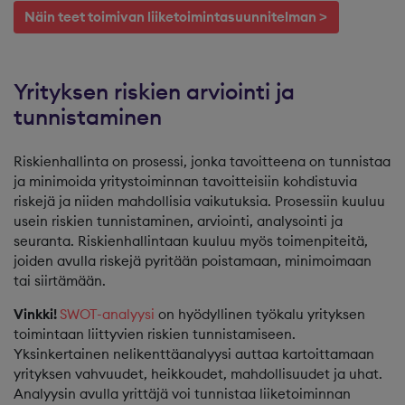
Näin teet toimivan liiketoimintasuunnitelman >
Yrityksen riskien arviointi ja
tunnistaminen
Riskienhallinta on prosessi, jonka tavoitteena on tunnistaa
ja minimoida yritystoiminnan tavoitteisiin kohdistuvia
riskejä ja niiden mahdollisia vaikutuksia. Prosessiin kuuluu
usein riskien tunnistaminen, arviointi, analysointi ja
seuranta. Riskienhallintaan kuuluu myös toimenpiteitä,
joiden avulla riskejä pyritään poistamaan, minimoimaan
tai siirtämään.
Vinkki!
SWOT-analyysi
on hyödyllinen työkalu yrityksen
toimintaan liittyvien riskien tunnistamiseen.
Yksinkertainen nelikenttäanalyysi auttaa kartoittamaan
yrityksen vahvuudet, heikkoudet, mahdollisuudet ja uhat.
Analyysin avulla yrittäjä voi tunnistaa liiketoiminnan