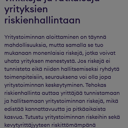
yrityksien
riskienhallintaan
Yritystoiminnan aloittaminen on täynnä
mahdollisuuksia, mutta samalla se tuo
mukanaan monenlaisia riskejä, jotka voivat
uhata yrityksen menestystä. Jos riskejä ei
tunnisteta eikä niiden hallitsemiseksi ryhdytä
toimenpiteisiin, seurauksena voi olla jopa
yritystoiminnan keskeytyminen. Tehokas
riskienhallinta auttaa yrittäjää tunnistamaan
ja hallitsemaan yritystoiminnan riskejä, mikä
edistää kannattavuutta ja pitkäaikaista
kasvua. Tutustu yritystoiminnan riskeihin sekä
kevytyrittäjyyteen riskittömämpänä