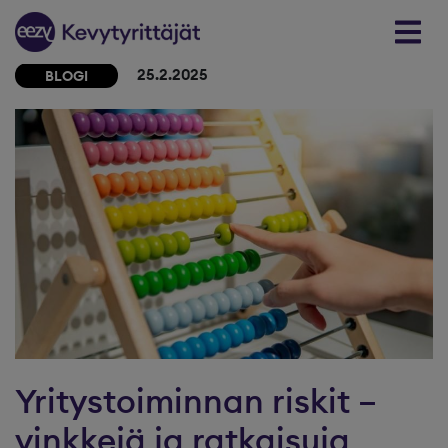
Skip to content
25.2.2025
BLOGI
Yritystoiminnan riskit –
vinkkejä ja ratkaisuja