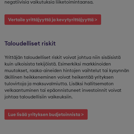
negatiivisia vaikutuksia liiketoimintaansa.
Vertaile yrittäjyyttä ja kevytyrittäjyyttä >
Taloudelliset riskit
Yrittäjän taloudelliset riskit voivat johtua niin sisäisistä
kuin ulkoisista tekijöistä. Esimerkiksi markkinoiden
muutokset, raaka-aineiden hintojen vaihtelut tai kysynnän
äkillinen heikkeneminen voivat heikentää yrityksen
tulovirtoja ja maksuvalmiutta. Lisäksi hallitsematon
velkaantuminen tai epäonnistuneet investoinnit voivat
johtaa taloudellisiin vaikeuksiin.
Lue lisää yrityksen budjetoinnista >