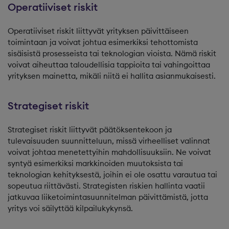
Operatiiviset riskit
Operatiiviset riskit liittyvät yrityksen päivittäiseen
toimintaan ja voivat johtua esimerkiksi tehottomista
sisäisistä prosesseista tai teknologian vioista. Nämä riskit
voivat aiheuttaa taloudellisia tappioita tai vahingoittaa
yrityksen mainetta, mikäli niitä ei hallita asianmukaisesti.
Strategiset riskit
Strategiset riskit liittyvät päätöksentekoon ja
tulevaisuuden suunnitteluun, missä virheelliset valinnat
voivat johtaa menetettyihin mahdollisuuksiin. Ne voivat
syntyä esimerkiksi markkinoiden muutoksista tai
teknologian kehityksestä, joihin ei ole osattu varautua tai
sopeutua riittävästi. Strategisten riskien hallinta vaatii
jatkuvaa liiketoimintasuunnitelman päivittämistä, jotta
yritys voi säilyttää kilpailukykynsä.