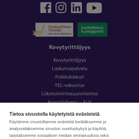
Kevytyrittäjyys
Kevytyrittäjyys
Laskutuspalvelu
Palkkalaskuri
YEL-vakuutus
Liiketoimintasuunnitelma
Arvonlisävero – ALV
Eezy Kevytyrittäjät
Tietoa sivustolla käytetyistä evästeistä
Käytämme sivustollamme evästeitä kerätäksemme ja
Asiakaspalvelu
analysoidaksemme sivuston suorituskykyä ja käyttöä,
Hinnasto
tarjotaksemme sosiaalisen median ominaisuuksia sekä