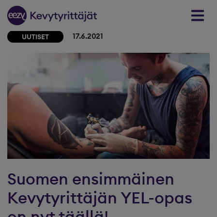
Skip to content
17.6.2021
UUTISET
Suomen ensimmäinen
Kevytyrittäjän YEL-opas
on nyt täällä!