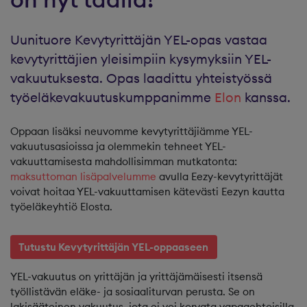
Uunituore Kevytyrittäjän YEL-opas vastaa
kevytyrittäjien yleisimpiin kysymyksiin YEL-
vakuutuksesta. Opas laadittu yhteistyössä
työeläkevakuutuskumppanimme
Elon
kanssa.
Oppaan lisäksi neuvomme kevytyrittäjiämme YEL-
vakuutusasioissa ja olemmekin tehneet YEL-
vakuuttamisesta mahdollisimman mutkatonta:
maksuttoman lisäpalvelumme
avulla Eezy-kevytyrittäjät
voivat hoitaa YEL-vakuuttamisen kätevästi Eezyn kautta
työeläkeyhtiö Elosta.
Tutustu Kevytyrittäjän YEL-oppaaseen
YEL-vakuutus on yrittäjän ja yrittäjämäisesti itsensä
työllistävän eläke- ja sosiaaliturvan perusta. Se on
lakisääteinen vakuutus, jota ei voi korvata vapaaehtoisilla