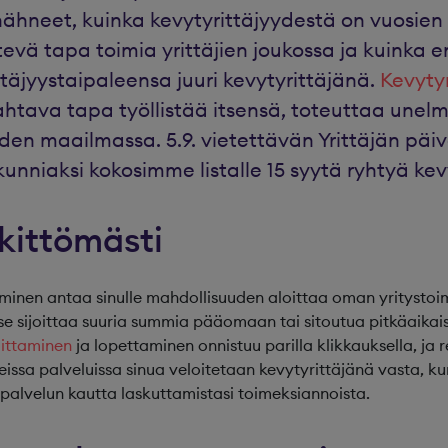
ähneet, kuinka kevytyrittäjyydestä on vuosien
vä tapa toimia yrittäjien joukossa ja kuinka e
ttäjyystaipaleensa juuri kevytyrittäjänä.
Kevytyr
ava tapa työllistää itsensä, toteuttaa unelmi
yyden maailmassa. 5.9. vietettävän Yrittäjän päi
nniaksi kokosimme listalle 15 syytä ryhtyä kevy
iskittömästi
minen antaa sinulle mahdollisuuden aloittaa oman yritystoi
itse sijoittaa suuria summia pääomaan tai sitoutua pitkäaikais
oittaminen
ja lopettaminen onnistuu parilla klikkauksella, ja 
issa palveluissa sinua veloitetaan kevytyrittäjänä vasta, k
palvelun kautta laskuttamistasi toimeksiannoista.