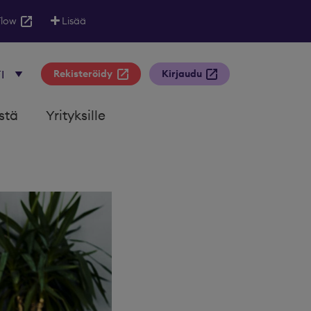
Flow
Lisää
Rekisteröidy
Kirjaudu
stä
Yrityksille