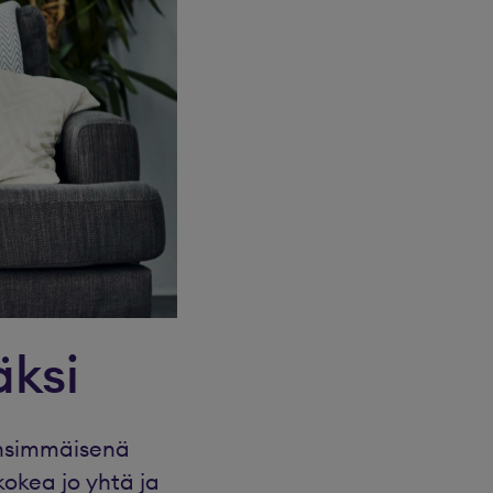
äksi
ensimmäisenä
kokea jo yhtä ja