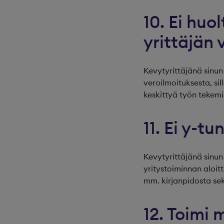
10. Ei huo
yrittäjän
Kevytyrittäjänä sinun 
veroilmoituksesta, sil
keskittyä työn tekemi
11. Ei y-t
Kevytyrittäjänä sinu
yritystoiminnan aloit
mm. kirjanpidosta se
12. Toimi 