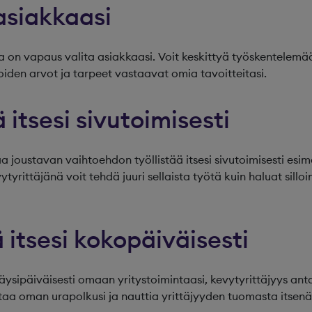
 asiakkaasi
la on vapaus valita asiakkaasi. Voit keskittyä työskentelemää
oiden arvot ja tarpeet vastaavat omia tavoitteitasi.
ä itsesi sivutoimisesti
a joustavan vaihtoehdon työllistää itsesi sivutoimisesti esime
yrittäjänä voit tehdä juuri sellaista työtä kuin haluat silloin,
tä itsesi kokopäiväisesti
täysipäiväisesti omaan yritystoimintaasi, kevytyrittäjyys an
ntaa oman urapolkusi ja nauttia yrittäjyyden tuomasta itsenä