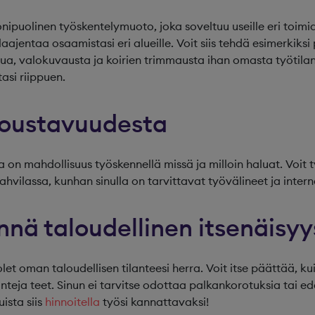
ipuolinen työskentelymuoto, joka soveltuu useille eri toimial
a laajentaa osaamistasi eri alueille. Voit siis tehdä esimerkiks
elua, valokuvausta ja koirien trimmausta ihan omasta työtilan
asi riippuen.
 joustavuudesta
la on mahdollisuus työskennellä missä ja milloin haluat. Voit 
ahvilassa, kunhan sinulla on tarvittavat työvälineet ja inter
nnä taloudellinen itsenäisyy
let oman taloudellisen tilanteesi herra. Voit itse päättää, ku
unteja teet. Sinun ei tarvitse odottaa palkankorotuksia tai e
sta siis
hinnoitella
työsi kannattavaksi!