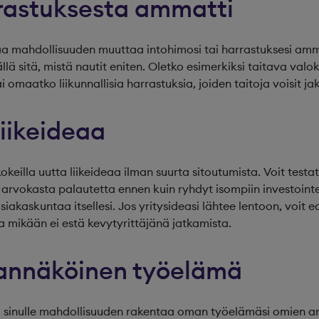
rrastuksesta ammatti
aa mahdollisuuden muuttaa intohimosi tai harrastuksesi ammat
lä sitä, mistä nautit eniten. Oletko esimerkiksi taitava val
 omaatko liikunnallisia harrastuksia, joiden taitoja voisit ja
liikeideaa
kokeilla uutta liikeideaa ilman suurta sitoutumista. Voit test
 arvokasta palautetta ennen kuin ryhdyt isompiin investoint
siakaskuntaa itsellesi. Jos yritysideasi lähtee lentoon, voit 
a mikään ei estä kevytyrittäjänä jatkamista.
mannäköinen työelämä
 sinulle mahdollisuuden rakentaa oman työelämäsi omien arv