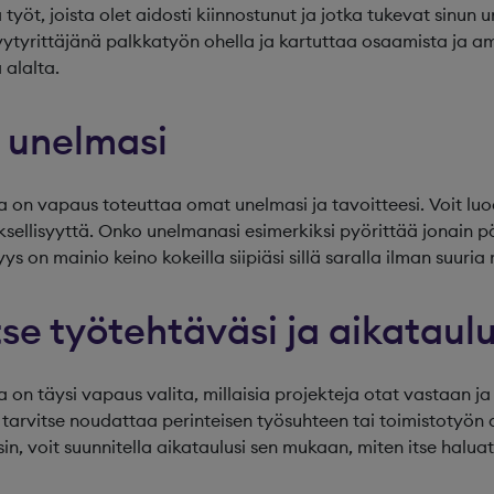
a työt, joista olet aidosti kiinnostunut ja jotka tukevat sinun 
vytyrittäjänä palkkatyön ohella ja kartuttaa osaamista ja 
 alalta.
a unelmasi
a on vapaus toteuttaa omat unelmasi ja tavoitteesi. Voit luod
ksellisyyttä. Onko unelmanasi esimerkiksi pyörittää jonain
ys on mainio keino kokeilla siipiäsi sillä saralla ilman suuria r
tse työtehtäväsi ja aikataulu
a on täysi vapaus valita, millaisia projekteja otat vastaan ja
i tarvitse noudattaa perinteisen työsuhteen tai toimistotyön a
sin, voit suunnitella aikataulusi sen mukaan, miten itse halu