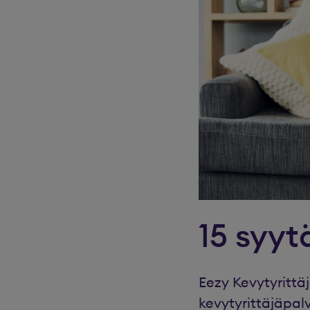
15 syyt
Eezy Kevytyrittä
kevytyrittäjäpal