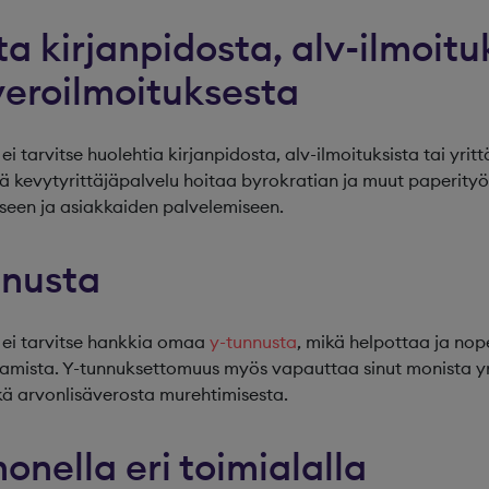
lta kirjanpidosta, alv-ilmoitu
 veroilmoituksesta
ei tarvitse huolehtia kirjanpidosta, alv-ilmoituksista tai yritt
lä kevytyrittäjäpalvelu hoitaa byrokratian ja muut paperityöt 
seen ja asiakkaiden palvelemiseen.
unnusta
n ei tarvitse hankkia omaa
y-tunnusta
, mikä helpottaa ja no
tamista. Y-tunnuksettomuus myös vapauttaa sinut monista yri
kä arvonlisäverosta murehtimisesta.
monella eri toimialalla