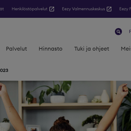
ät
Henkilöstöpalvelut
Eezy Valmennuskeskus
Eezy 
Palvelut
Hinnasto
Tuki ja ohjeet
Mei
2023