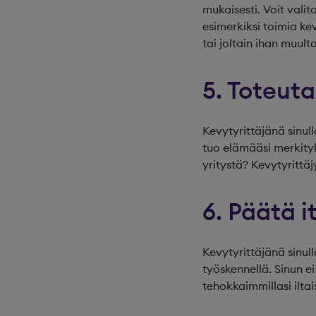
mukaisesti. Voit valit
esimerkiksi toimia ke
tai joltain ihan muulta
5. Toteut
Kevytyrittäjänä sinull
tuo elämääsi merkity
yritystä? Kevytyrittäjy
6. Päätä i
Kevytyrittäjänä sinull
työskennellä. Sinun e
tehokkaimmillasi iltai