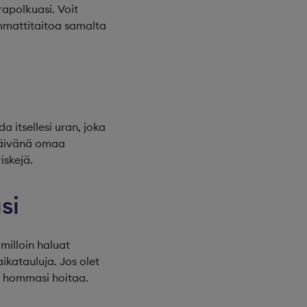
urapolkuasi. Voit
ammattitaitoa samalta
a itsellesi uran, joka
 päivänä omaa
iskejä.
si
 milloin haluat
ikatauluja. Jos olet
at hommasi hoitaa.