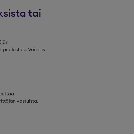
ksista tai
äjän
puolestasi. Voit siis
peuttaa
ttäjän vastuista,