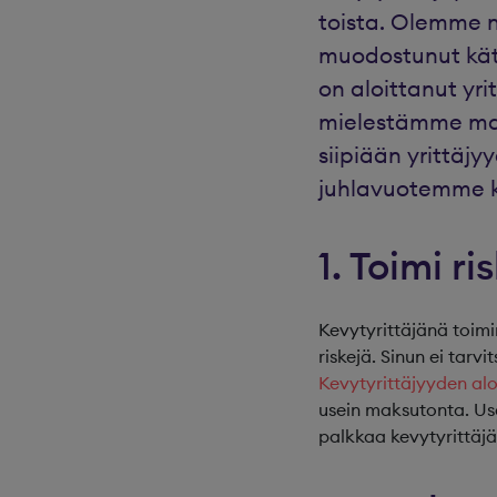
toista. Olemme n
muodostunut käte
on aloittanut yri
mielestämme maht
siipiään yrittäj
juhlavuotemme ku
1. Toimi r
Kevytyrittäjänä toimi
riskejä. Sinun ei tarv
Kevytyrittäjyyden al
usein maksutonta. Use
palkkaa kevytyrittäjä