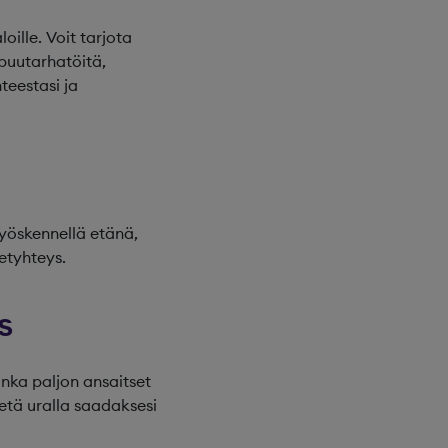
oille. Voit tarjota
i puutarhatöitä,
teestasi ja
työskennellä etänä,
netyhteys.
s
inka paljon ansaitset
detä uralla saadaksesi