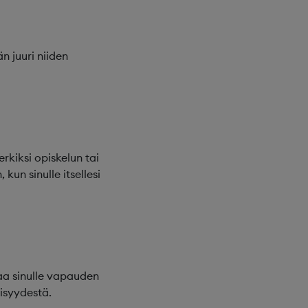
n juuri niiden
rkiksi opiskelun tai
 kun sinulle itsellesi
taa sinulle vapauden
isyydestä.