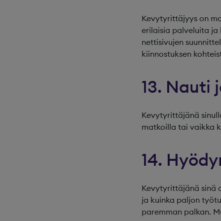
Kevytyrittäjyys on mon
erilaisia palveluita j
nettisivujen suunnitt
kiinnostuksen kohteist
13. Nauti
Kevytyrittäjänä sinul
matkoilla tai vaikka k
14. Hyödy
Kevytyrittäjänä sinä o
ja kuinka paljon työt
paremman palkan. Mui