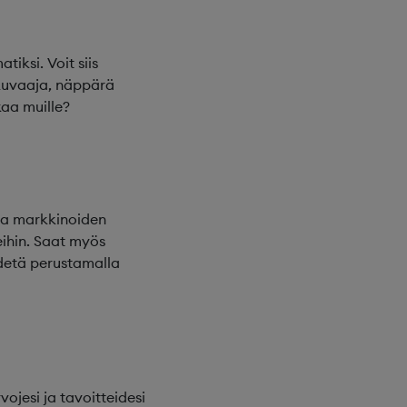
iksi. Voit siis
okuvaaja, näppärä
kaa muille?
ata markkinoiden
eihin. Saat myös
edetä perustamalla
ojesi ja tavoitteidesi