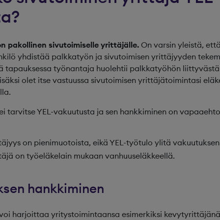
ta?
 pakollinen sivutoimiselle yrittäjälle.
On varsin yleistä, ett
nkilö yhdistää palkkatyön ja sivutoimisen yrittäjyyden tek
sä tapauksessa työnantaja huolehtii palkkatyöhön liittyväst
 lisäksi olet itse vastuussa sivutoimisen yrittäjätoimintasi e
la.
 ei tarvitse YEL-vakuutusta ja sen hankkiminen on vapaaehto
täjyys on pienimuotoista, eikä YEL-työtulo ylitä vakuutuksen
ttäjä on työeläkelain mukaan vanhuuseläkkeellä.
ksen hankkiminen
 voi harjoittaa yritystoimintaansa esimerkiksi kevytyrittäjän