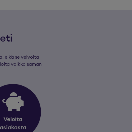
eti
, eikä se velvoita
loita vaikka saman
Veloita
asiakasta