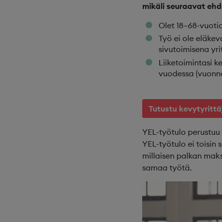
mikäli seuraavat ehd
Olet 18–68-vuotia
Työ ei ole eläkev
sivutoimisena yri
Liiketoimintasi 
vuodessa (vuonna
Tutustu kevytyritt
YEL-työtulo perustuu 
YEL-työtulo ei toisin
millaisen palkan maksa
samaa työtä.