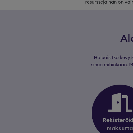
resursseja hän on val
Al
Haluaisitko kevyt
sinua mihinkään. 
Rekisteröi
maksutt