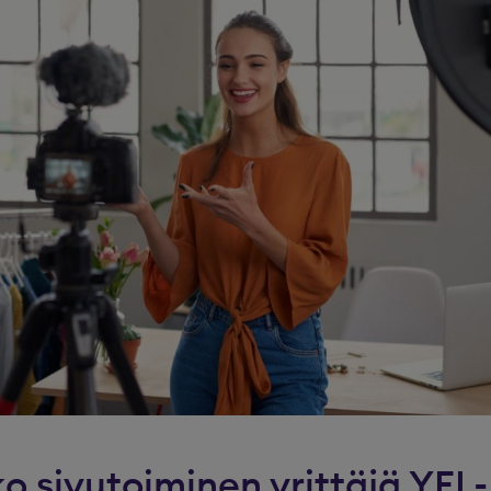
o sivutoiminen yrittäjä YEL-