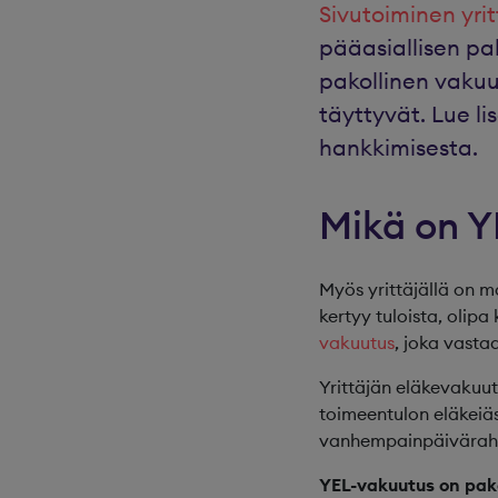
Sivutoiminen yrit
pääasiallisen pa
pakollinen vakuut
täyttyvät. Lue li
hankkimisesta.
Mikä on Y
Myös yrittäjällä on ma
kertyy tuloista, olip
vakuutus
, joka vasta
Yrittäjän eläkevakuut
toimeentulon eläkeiäs
vanhempainpäivärah
YEL-vakuutus on pakolli