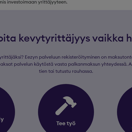
mis investoimaan yrittäjyyteen.
oita kevytyrittäjyys vaikka h
yrittäjäksi? Eezyn palveluun rekisteröityminen on maksutonta
Maksat palvelun käytöstä vasta palkanmaksun yhteydessä. A
tien tai tutustu rauhassa.
dy
Tee työ
a