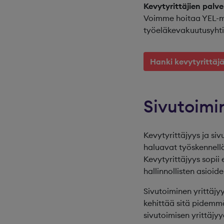
Kevytyrittäjien palv
Voimme hoitaa YEL-ma
työeläkevakuutusyhti
Hanki kevytyrittäj
Sivutoimin
Kevytyrittäjyys ja si
haluavat työskennellä
Kevytyrittäjyys sopii 
hallinnollisten asioid
Sivutoiminen yrittäjy
kehittää sitä pidemmä
sivutoimisen yrittäjyyd