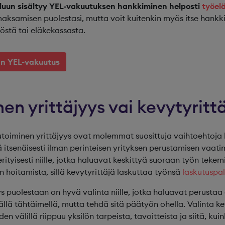
eluun sisältyy YEL-vakuutuksen hankkiminen helposti
työel
ksamisen puolestasi, mutta voit kuitenkin myös itse hankk
östä tai eläkekassasta.
än YEL-vakuutus
en yrittäjyys vai kevytyritt
vutoiminen yrittäjyys ovat molemmat suosittuja vaihtoehtoja h
 itsenäisesti ilman perinteisen yrityksen perustamisen vaat
erityisesti niille, jotka haluavat keskittyä suoraan työn teke
en hoitamista, sillä kevytyrittäjä laskuttaa työnsä
laskutuspa
ys puolestaan on hyvä valinta niille, jotka haluavat perustaa
llä tähtäimellä, mutta tehdä sitä päätyön ohella. Valinta ke
en välillä riippuu yksilön tarpeista, tavoitteista ja siitä, kui