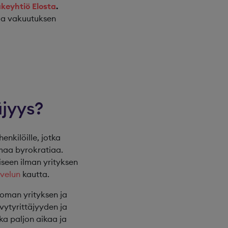
äkeyhtiö Elosta
.
ia vakuutuksen
äjyys?
enkilöille, jotka
imaa byrokratiaa.
miseen ilman yrityksen
lvelu
n
kautta.
 oman yrityksen ja
vytyrittäjyyden ja
nka paljon aikaa ja