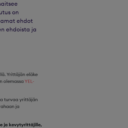
saitsee
utus on
ettamat ehdot
en ehdoista ja
lä. Yrittäjän eläke
 on olemassa
YEL-
a turvaa yrittäjän
ärahaan ja
e ja kevytyrittäjille,