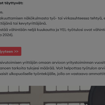
ot täyttyvät:
s.
akuuttamisen näkökulmasta työ- tai virkasuhteessa tehtyä, el
ttäjänä tai kevytyrittäjänä.
kestää vähintään neljä kuukautta ja YEL-työtulosi ovat vähi
 2026).
äjyyteen >>
sivutoimisen yrittäjän omaan arvioon yritystoiminnan vuosit
 sanoen tarkoita tulojesi määrää. Voit helpottaa työtulon arv
isit ulkopuoliselle työntekijälle, jolla on vastaava ammattita