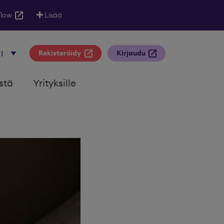
Flow
Lisää
Rekisteröidy
Kirjaudu
stä
Yrityksille