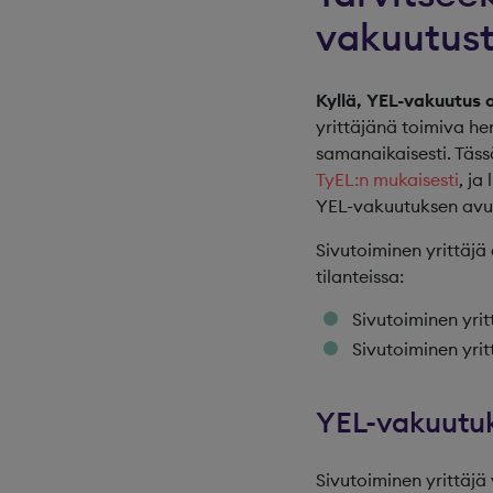
vakuutus
Kyllä, YEL-vakuutus on
yrittäjänä toimiva he
samanaikaisesti. Täs
TyEL:n mukaisesti
, ja
YEL-vakuutuksen avul
Sivutoiminen yrittäjä
tilanteissa:
Sivutoiminen yrit
Sivutoiminen yri
YEL-vakuutu
Sivutoiminen yrittäjä