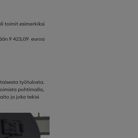
i toimit esimerkiksi
ntään 9 423,09 euroa
taisesta työtulosta.
ioimista pohtimalla,
ito ja joka tekisi