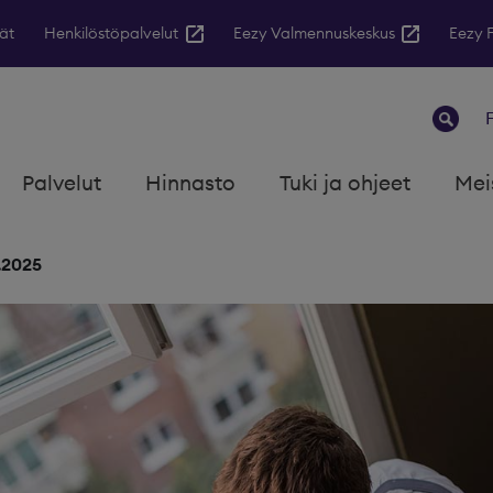
ät
Henkilöstöpalvelut
Eezy Valmennuskeskus
Eezy 
Palvelut
Hinnasto
Tuki ja ohjeet
Mei
.2025