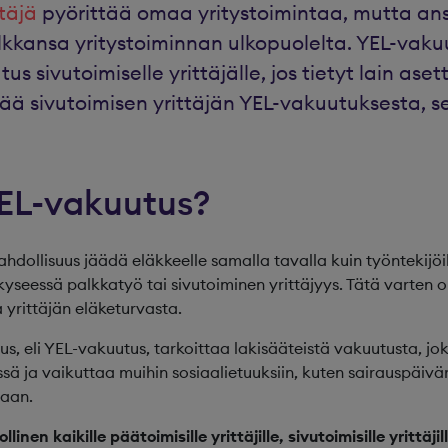
täjä
pyörittää omaa yritystoimintaa, mutta an
lkkansa yritystoiminnan ulkopuolelta. YEL-vaku
us sivutoimiselle yrittäjälle, jos tietyt lain as
sää sivutoimisen yrittäjän YEL-vakuutuksesta, s
EL-vakuutus?
hdollisuus jäädä eläkkeelle samalla tavalla kuin työntekijöil
a kyseessä palkkatyö tai sivutoiminen yrittäjyys. Tätä varten
a yrittäjän eläketurvasta.
us, eli YEL-vakuutus, tarkoittaa lakisääteistä vakuutusta, jok
sä ja vaikuttaa muihin sosiaalietuuksiin, kuten sairauspäiv
aan.
nen kaikille päätoimisille yrittäjille, sivutoimisille yrittäjill