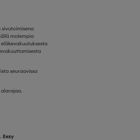
ä sivutoimisena
emällä molempia
ä eläkevakuutuksesta
läkevakuuttamisesta
ista seuraavissa
 alarajaa.
ä.
Eezy