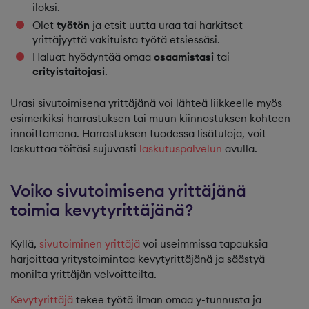
iloksi.
Olet
työtön
ja etsit uutta uraa tai harkitset
yrittäjyyttä vakituista työtä etsiessäsi.
Haluat hyödyntää omaa
osaamistasi
tai
erityistaitojasi
.
Urasi sivutoimisena yrittäjänä voi lähteä liikkeelle myös
esimerkiksi harrastuksen tai muun kiinnostuksen kohteen
innoittamana. Harrastuksen tuodessa lisätuloja, voit
laskuttaa töitäsi sujuvasti
laskutuspalvelun
avulla.
Voiko sivutoimisena yrittäjänä
toimia kevytyrittäjänä?
Kyllä,
sivutoiminen yrittäjä
voi useimmissa tapauksia
harjoittaa yritystoimintaa kevytyrittäjänä ja säästyä
monilta yrittäjän velvoitteilta.
Kevytyrittäjä
tekee työtä ilman omaa y-tunnusta ja