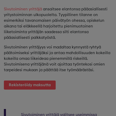
Sivutoiminen yrittäjä
ansaitsee elantonsa pääasiallisesti
yritystoiminnan ulkopuolelta. Tyypillinen tilanne on
esimerkiksi tavanomaisen päivätyön ohessa, opiskelun
aikana tai eläkkeellä harjoitettu pienimuotoinen
liiketoiminta yrittäjän saadessa silti elantonsa
pääasiallisesti palkkatyöstä.
Sivutoiminen yrittäjyys voi madaltaa kynnystä ryhtyä
päätoimiseksi yrittäjäksi ja antaa mahdollisuuden kokeilla
kokeilla omaa liikeideaa pienemmillä riskeillä.
Sivutoimisena yrittäjänä voit ajoittaa työntekosi omien
tarpeidesi mukaan ja päättää itse työmäärästäsi.
Rekisteröidy maksutta
Sivutoiminen yrittäjä valitsee useimmissa