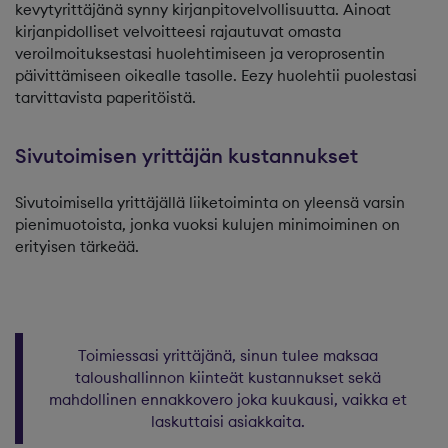
kevytyrittäjänä synny kirjanpitovelvollisuutta. Ainoat
kirjanpidolliset velvoitteesi rajautuvat omasta
veroilmoituksestasi huolehtimiseen ja veroprosentin
päivittämiseen oikealle tasolle. Eezy huolehtii puolestasi
tarvittavista paperitöistä.
Sivutoimisen yrittäjän kustannukset
Sivutoimisella yrittäjällä liiketoiminta on yleensä varsin
pienimuotoista, jonka vuoksi kulujen minimoiminen on
erityisen tärkeää.
Toimiessasi yrittäjänä, sinun tulee maksaa
taloushallinnon kiinteät kustannukset sekä
mahdollinen ennakkovero joka kuukausi, vaikka et
laskuttaisi asiakkaita.