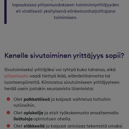
tapauksissa yritysmuodokseen toiminimiyrittäjyyden
eli virallisesti yksityisenä elinkeinonharjoittajana
toimimisen.
Kenelle sivutoiminen yrittäjyys sopii?
Sivutoimiseksi yrittäjäksi voi ryhtyä kuka tahansa, eikä
yritysmuoto
vaadi tiettyä ikää, elämäntilannetta tai
luonteenpiirrettä. Kiinnostus sivutoimiseen yrittäjyyteen
herää usein jostakin seuraavista tilanteista:
Olet
palkkatöissä
ja kaipaat vaihtelua tuttuihin
rutiineihin.
Olet
opiskelija
ja etsit työkokemusta ansaitsemalla
lisätuloja
opintotuen ohella.
Olet
eläkkeellä
ja kaipaat antoisaa tekemistä omaksi