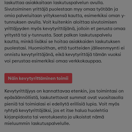
laskuttaa asiakkaitaan laskutuspalvelun avulla.
Sivutoiminen yrittäjä puolestaan myy omaa työtään ja
omia palveluitaan yrityksensä kautta, esimerkiksi oman y-
tunnuksen avulla. Voit kuitenkin aloittaa sivutoimisen
yrittäjyyden myös kevytyrittäjänä, jolloin et perusta omaa
yritystä tai y-tunnusta. Saat palkan laskutuspalvelu
kautta, minkä lisäksi se hoitaa asiakkaiden laskutuksen
puolestasi. Huomioithan, että tuotteiden jälleenmyynti ei
onnistu kevytyrittäjänä, eikä kevytyrittäjä tämän vuoksi
voi perustaa esimerkiksi omaa verkkokauppaa.
Näin kevytyrittäminen toimii
Kevytyrittäjyys on kannattavaa etenkin, jos toimintasi on
epäsäännöllistä, laskutettavat summat ovat vuositasolla
pieniä tai toimialasi ei edellytä erillisiä lupia. Voit myös
ryhtyä kevytyrittäjäksi, jos et itse halua huolehtia
kirjanpidosta tai verotuksesta ja ulkoistat nämä
mieluummin laskutuspalvelulle.