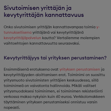
Sivutoimisen yrittäjän ja
kevytyrittäjän kannattavuus
Onko sivutoimisen yrittäjän kannattavampaa toimia
y-
tunnuksellisena
yrittäjänä vai kevytyrittäjänä
kevytyrittäjäpalvelun
kautta? Vertailemme molempien
vaihtoehtojen kannattavuutta seuraavaksi.
Kevytyrittäjyys tai yrityksen perustaminen?
Ensimmäisenä erotuksena ovat
yrityksen perustamisen
ja
kevytyrittäjyyden aloittamisen erot. Toiminimi on suosittu
yritysmuoto sivutoimisten yrittäjien keskuudessa, sillä
toiminimeä on vaivatonta hallinnoida. Mikäli valitset
yritysmuodoksesi toiminimen, ei toiminimen rekisteröinti
verkossa maksa nykyisin kuin 60 euroa. Verkkolomakkeen
täyttäminen yrityksen perustamiseksi onnistuu varsin
nopeasti.