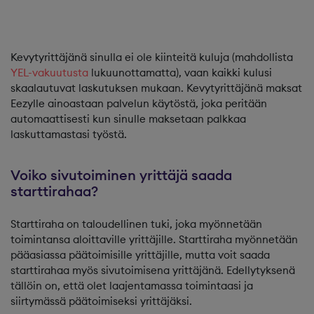
Kevytyrittäjänä sinulla ei ole kiinteitä kuluja (mahdollista
YEL-vakuutusta
lukuunottamatta), vaan kaikki kulusi
skaalautuvat laskutuksen mukaan. Kevytyrittäjänä maksat
Eezylle ainoastaan palvelun käytöstä, joka peritään
automaattisesti kun sinulle maksetaan palkkaa
laskuttamastasi työstä.
Voiko sivutoiminen yrittäjä saada
starttirahaa?
Starttiraha on taloudellinen tuki, joka myönnetään
toimintansa aloittaville yrittäjille. Starttiraha myönnetään
pääasiassa päätoimisille yrittäjille, mutta voit saada
starttirahaa myös sivutoimisena yrittäjänä. Edellytyksenä
tällöin on, että olet laajentamassa toimintaasi ja
siirtymässä päätoimiseksi yrittäjäksi.