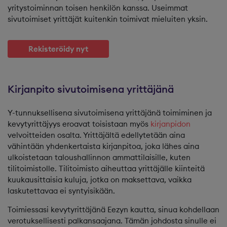
yritystoiminnan toisen henkilön kanssa. Useimmat
sivutoimiset yrittäjät kuitenkin toimivat mieluiten yksin.
Rekisteröidy nyt
Kirjanpito sivutoimisena yrittäjänä
Y-tunnuksellisena sivutoimisena yrittäjänä toimiminen ja
kevytyrittäjyys eroavat toisistaan myös
kirjanpidon
velvoitteiden osalta. Yrittäjältä edellytetään aina
vähintään yhdenkertaista kirjanpitoa, joka lähes aina
ulkoistetaan taloushallinnon ammattilaisille, kuten
tilitoimistolle. Tilitoimisto aiheuttaa yrittäjälle kiinteitä
kuukausittaisia kuluja, jotka on maksettava, vaikka
laskutettavaa ei syntyisikään.
Toimiessasi kevytyrittäjänä Eezyn kautta, sinua kohdellaan
verotuksellisesti palkansaajana. Tämän johdosta sinulle ei