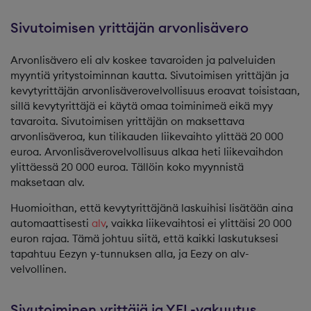
Sivutoimisen yrittäjän arvonlisävero
Arvonlisävero eli alv koskee tavaroiden ja palveluiden
myyntiä yritystoiminnan kautta. Sivutoimisen yrittäjän ja
kevytyrittäjän arvonlisäverovelvollisuus eroavat toisistaan,
sillä kevytyrittäjä ei käytä omaa toiminimeä eikä myy
tavaroita. Sivutoimisen yrittäjän on maksettava
arvonlisäveroa, kun tilikauden liikevaihto ylittää 20 000
euroa. Arvonlisäverovelvollisuus alkaa heti liikevaihdon
ylittäessä 20 000 euroa. Tällöin koko myynnistä
maksetaan alv.
Huomioithan, että kevytyrittäjänä laskuihisi lisätään aina
automaattisesti
alv
, vaikka liikevaihtosi ei ylittäisi 20 000
euron rajaa. Tämä johtuu siitä, että kaikki laskutuksesi
tapahtuu Eezyn y-tunnuksen alla, ja Eezy on alv-
velvollinen.
Sivutoiminen yrittäjä ja YEL-vakuutus