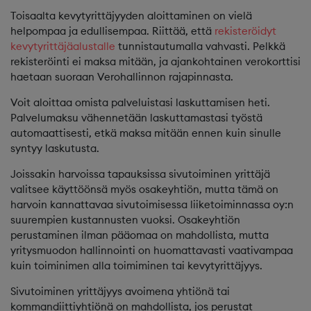
Toisaalta kevytyrittäjyyden aloittaminen on vielä
helpompaa ja edullisempaa. Riittää, että
rekisteröidyt
kevytyrittäjäalustalle
tunnistautumalla vahvasti. Pelkkä
rekisteröinti ei maksa mitään, ja ajankohtainen verokorttisi
haetaan suoraan Verohallinnon rajapinnasta.
Voit aloittaa omista palveluistasi laskuttamisen heti.
Palvelumaksu vähennetään laskuttamastasi työstä
automaattisesti, etkä maksa mitään ennen kuin sinulle
syntyy laskutusta.
Joissakin harvoissa tapauksissa sivutoiminen yrittäjä
valitsee käyttöönsä myös osakeyhtiön, mutta tämä on
harvoin kannattavaa sivutoimisessa liiketoiminnassa oy:n
suurempien kustannusten vuoksi. Osakeyhtiön
perustaminen ilman pääomaa on mahdollista, mutta
yritysmuodon hallinnointi on huomattavasti vaativampaa
kuin toiminimen alla toimiminen tai kevytyrittäjyys.
Sivutoiminen yrittäjyys avoimena yhtiönä tai
kommandiittiyhtiönä on mahdollista, jos perustat