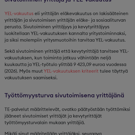
YEL-vakuutus
eli yrittäjän eläkevakuutus on lakisääteinen
yrittäjän ja sivutoimisen yrittäjän eläke- ja sosiaaliturvan
perusta. Sivutoiminen yrittäjyys ja kevytyrittäjyys
luokitellaan YEL-vakuutuksen kannalta yritystoiminnaksi,
ja siksi molempiin yritysmuotoihin tarvitaa YEL-vakuutus.
Sekä sivutoiminen yrittäjä että kevytyrittäjä tarvitsee YEL-
vakuutuksen, kun toiminta jatkuu vähintään neljä
kuukautta ja YEL-työtulo ylittää 9 423,09 euroa vuodessa
(2026). Myös muut
YEL-vakuutuksen kriteerit
tulee täyttyä
vakuutuksen saamiseksi.
Työttömyysturva sivutoimisena yrittäjänä
TE-palvelut määrittelevät, ovatko päätyöstään työttömiksi
jääneet sivutoimiset yrittäjät ja kevytyrittäjät
työttömyysturvalain mukaan yrittäjiä.
Mikäli sinut määritellään yrittäjäksi, seuraava