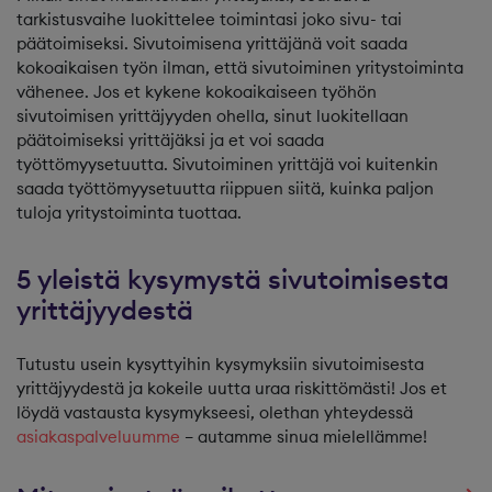
tarkistusvaihe luokittelee toimintasi joko sivu- tai
päätoimiseksi. Sivutoimisena yrittäjänä voit saada
kokoaikaisen työn ilman, että sivutoiminen yritystoiminta
vähenee. Jos et kykene kokoaikaiseen työhön
sivutoimisen yrittäjyyden ohella, sinut luokitellaan
päätoimiseksi yrittäjäksi ja et voi saada
työttömyysetuutta. Sivutoiminen yrittäjä voi kuitenkin
saada työttömyysetuutta riippuen siitä, kuinka paljon
tuloja yritystoiminta tuottaa.
5 yleistä kysymystä sivutoimisesta
yrittäjyydestä
Tutustu usein kysyttyihin kysymyksiin sivutoimisesta
yrittäjyydestä ja kokeile uutta uraa riskittömästi! Jos et
löydä vastausta kysymykseesi, olethan yhteydessä
asiakaspalveluumme
– autamme sinua mielellämme!