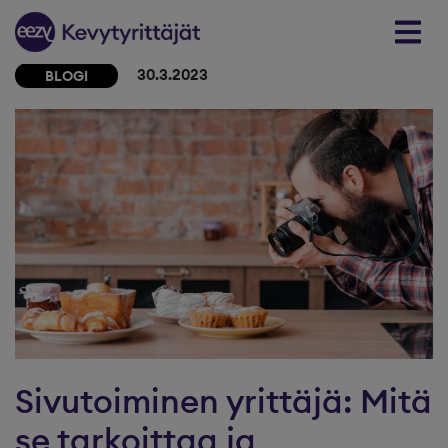
Skip to content
30.3.2023
BLOGI
Sivutoiminen yrittäjä: Mitä
se tarkoittaa ja