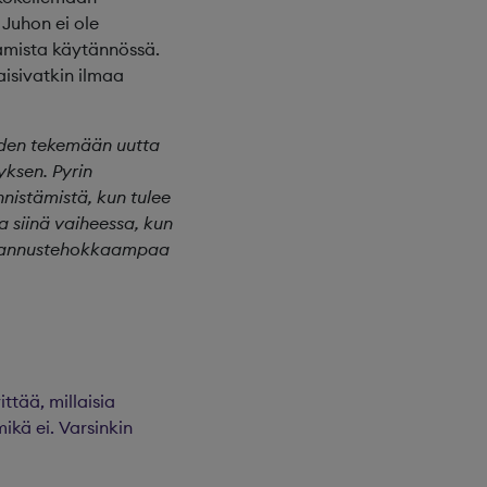
Juhon ei ole
aamista käytännössä.
aisivatkin ilmaa
ähden tekemään uutta
yksen. Pyrin
nistämistä, kun tulee
a siinä vaiheessa, kun
ustannustehokkaampaa
ttää, millaisia
ikä ei. Varsinkin