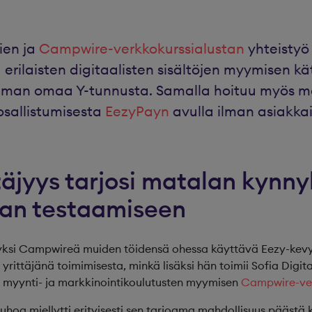
ien ja
Campwire-verkkokurssialustan
yhteistyö
 erilaisten digitaalisten sisältöjen myymisen kä
 ilman omaa Y-tunnusta. Samalla hoituu myös m
osallistumisesta
EezyPayn
avulla ilman asiakkai
täjyys tarjosi matalan kynn
an testaamiseen
si Campwireä muiden töidensä ohessa käyttävä Eezy-kevyty
yrittäjänä toimimisesta, minkä lisäksi hän toimii Sofia Digit
t myynti- ja markkinointikoulutusten myymisen
Campwire-ver
uhoa miellytti erityisesti sen tarjoama mahdollisuus päästä