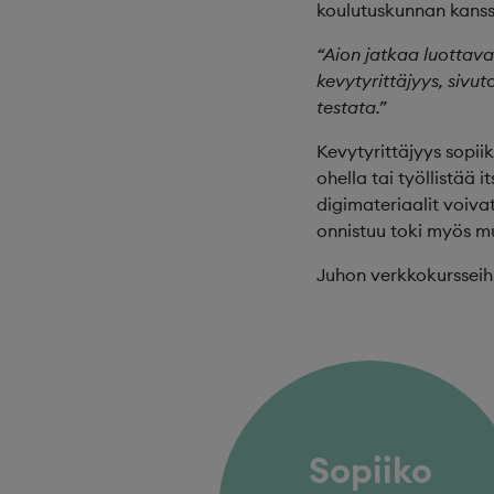
koulutuskunnan kanss
“Aion jatkaa luottavai
kevytyrittäjyys, sivu
testata.”
Kevytyrittäjyys sopii
ohella tai työllistää
digimateriaalit voiva
onnistuu toki myös m
Juhon verkkokursseih
Sopiiko