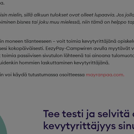
a.
sin mielin, sillä alkuun tulokset ovat olleet lupaavia. Jos jol
toiminen bisnes tai joku muu mielessä, niin tämä on helppo ta
kin moneen tilanteeseen – voit toimia kevytyrittäjänä opiskel
 itsesi kokopäiväisesti. EezyPay-Campwiren avulla myytävät v
t toimia passiivisen sivutulon lähteenä tai ainoana tulomuot
uidenkin hommien laskuttaminen kevytyrittäjänä.
in voi käydä tutustumassa osoitteessa
mayranpaa.com.
Tee testi ja selvitä 
kevytyrittäjyys sinu