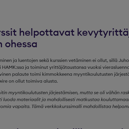
ssit helpottavat kevytyrittä
n ohessa
minen ja luentojen sekä kurssien vetäminen ei ollut, sillä Ju
 HAMK:ssa ja toiminut yrittäjätaustansa vuoksi vierasluennoit
ivinen palaute toimi kimmokkeena myyntikoulutusten järjes
re on ollut toimiva alusta.
oitin myyntikoulutusten järjestämisen, mutta se oli vähän rask
ti luoda materiaalit ja mahdollisesti matkustaa kouluttamaan,
tomia vapaita. Tämä verkkokurssimalli mahdollistaa helpom