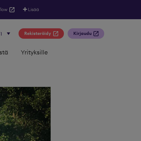
Flow
Lisää
Rekisteröidy
Kirjaudu
stä
Yrityksille