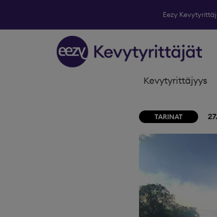
Eezy Kevytyrittäj
Skip to content
Kevytyrittäjyys
27
TARINAT