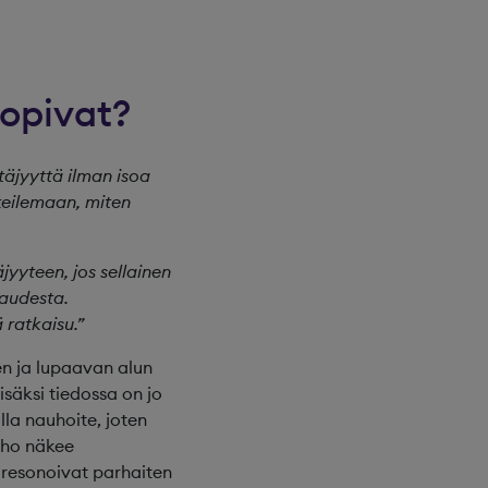
sopivat?
ttäjyyttä ilman isoa
okeilemaan, miten
jyyteen, jos sellainen
paudesta.
 ratkaisu.”
een ja lupaavan alun
isäksi tiedossa on jo
lla nauhoite, joten
uho näkee
et resonoivat parhaiten