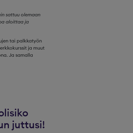
lain sattuu olemaan
pa aloittaa ja
ujen tai palkkatyön
erkkokurssit ja muut
ona. Ja samalla
olisiko
n juttusi!