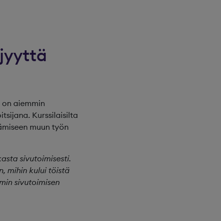
jyyttä
ho on aiemmin
sijana. Kurssilaisilta
tämiseen muun työn
asta sivutoimisesti.
 mihin kului töistä
min sivutoimisen