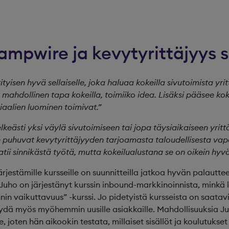
ampwire ja kevytyrittäjyys 
ityisen hyvä sellaiselle, joka haluaa kokeilla sivutoimista yri
n mahdollinen tapa kokeilla, toimiiko idea. Lisäksi pääsee k
iaalien luominen toimivat.”
lkeästi yksi väylä sivutoimiseen tai jopa täysiaikaiseen yrittä
 puhuvat kevytyrittäjyyden tarjoamasta taloudellisesta va
tii sinnikästä työtä, mutta kokeilualustana se on oikein hyvä
ärjestämille kursseille on suunnitteilla jatkoa hyvän palautt
 Juho on järjestänyt kurssin inbound-markkinoinnista, minkä l
in vaikuttavuus” -kurssi. Jo pidetyistä kursseista on saatavi
ydä myös myöhemmin uusille asiakkaille. Mahdollisuuksia J
lle, joten hän aikookin testata, millaiset sisällöt ja koulutuks