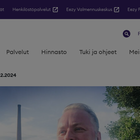
ät
Henkilöstöpalvelut
Eezy Valmennuskeskus
Eezy 
Palvelut
Hinnasto
Tuki ja ohjeet
Mei
.2.2024