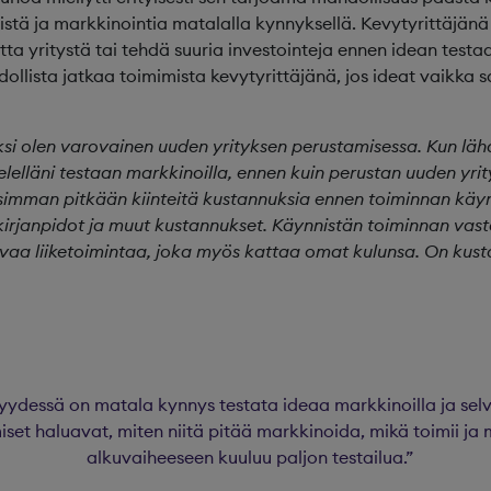
tä ja markkinointia matalalla kynnyksellä. Kevytyrittäjänä 
tta yritystä tai tehdä suuria investointeja ennen idean test
llista jatkaa toimimista kevytyrittäjänä, jos ideat vaikka s
oksi olen varovainen uuden yrityksen perustamisessa. Kun l
ielelläni testaan markkinoilla, ennen kuin perustan uuden yrit
imman pitkään kiinteitä kustannuksia ennen toiminnan käyn
kirjanpidot ja muut kustannukset. Käynnistän toiminnan vast
avaa liiketoimintaa, joka myös kattaa omat kulunsa. On k
yydessä on matala kynnys testata ideaa markkinoilla ja selvi
iset haluavat, miten niitä pitää markkinoida, mikä toimii ja m
alkuvaiheeseen kuuluu paljon testailua.”