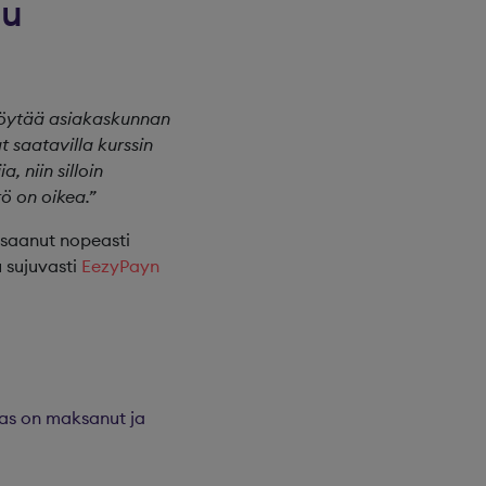
uu
 löytää asiakaskunnan
t saatavilla kurssin
, niin silloin
ö on oikea.”
 saanut nopeasti
 sujuvasti
EezyPayn
kas on maksanut ja