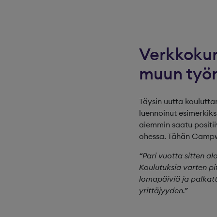
Verkkokur
muun työ
Täysin uutta koulutta
luennoinut esimerkiksi
aiemmin saatu positi
ohessa. Tähän Campwi
“Pari vuotta sitten al
Koulutuksia varten pi
lomapäiviä ja palkat
yrittäjyyden.”