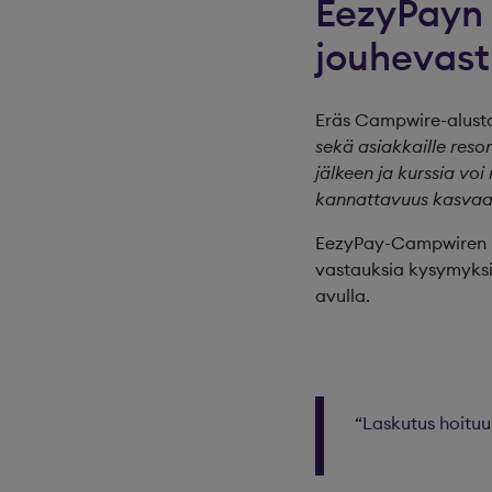
EezyPayn 
jouhevast
Eräs Campwire-alusta
sekä asiakkaille reson
jälkeen ja kurssia voi
kannattavuus kasvaa. 
EezyPay-Campwiren kä
vastauksia kysymyksi
avulla.
“Laskutus hoituu