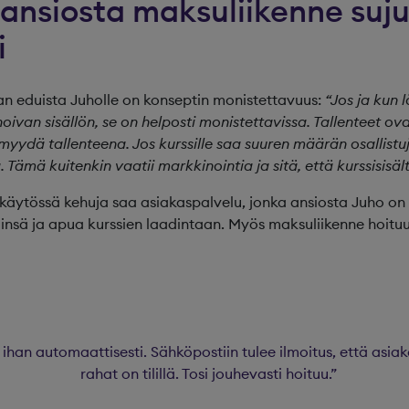
ansiosta maksuliikenne suj
i
n eduista Juholle on konseptin monistettavuus:
“Jos ja kun
oivan sisällön, se on helposti monistettavissa. Tallenteet ova
 myydä tallenteena. Jos kurssille saa suuren määrän osallistujia
Tämä kuitenkin vaatii markkinointia ja sitä, että kurssisisält
ytössä kehuja saa asiakaspalvelu, jonka ansiosta Juho on
insä ja apua kurssien laadintaan. Myös maksuliikenne hoituu
 ihan automaattisesti. Sähköpostiin tulee ilmoitus, että asia
rahat on tilillä. Tosi jouhevasti hoituu.”