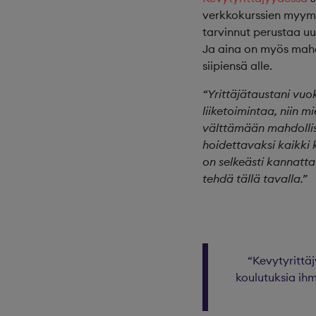
verkkokurssien myymis
tarvinnut perustaa uu
Ja aina on myös mahdo
siipiensä alle.
“Yrittäjätaustani vu
liiketoimintaa, niin m
välttämään mahdollis
hoidettavaksi kaikki 
on selkeästi kannatt
tehdä tällä tavalla.”
“Kevytyrittäj
koulutuksia ihm