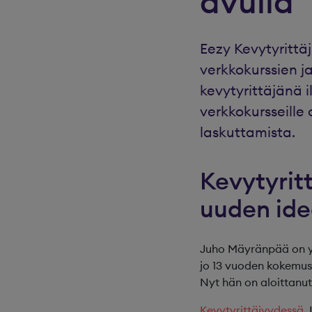
avulla
Eezy Kevytyrittäj
verkkokurssien ja
kevytyrittäjänä
verkkokursseille 
laskuttamista.
Kevytyrit
uuden ide
Juho Mäyränpää on yk
jo 13 vuoden kokemus 
Nyt hän on aloittanu
Kevytyrittäjyydessä
J