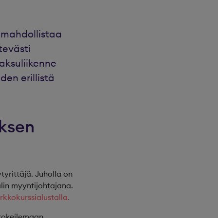
 mahdollistaa
tevästi
aksuliikenne
den erillistä
yksen
rittäjä. Juholla on
alin myyntijohtajana.
kkokurssialustalla.
 kokeilemaan