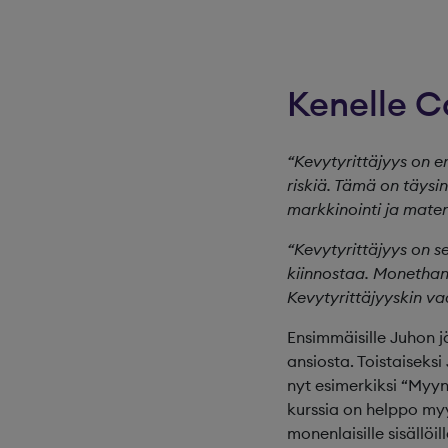
Kenelle C
“Kevytyrittäjyys on er
riskiä. Tämä on täysi
markkinointi ja mater
“Kevytyrittäjyys on se
kiinnostaa. Monethan
Kevytyrittäjyyskin vaa
Ensimmäisille Juhon j
ansiosta. Toistaiseksi
nyt esimerkiksi “Myynn
kurssia on helppo my
monenlaisille sisällöi