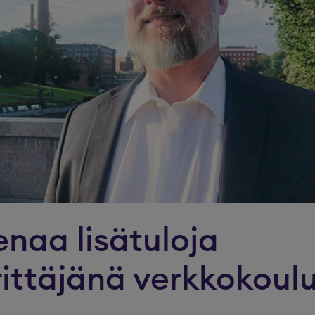
enaa lisätuloja
ittäjänä verkkokoul