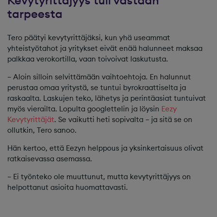
tarpeesta
Tero päätyi kevytyrittäjäksi, kun yhä useammat
yhteistyötahot ja yritykset eivät enää halunneet maksaa
palkkaa verokortilla, vaan toivoivat laskutusta.
– Aloin silloin selvittämään vaihtoehtoja. En halunnut
perustaa omaa yritystä, se tuntui byrokraattiselta ja
raskaalta. Laskujen teko, lähetys ja perintäasiat tuntuivat
myös vierailta. Lopulta googlettelin ja löysin
Ee
zy
Kevytyrittäjät
. Se vaikutti heti sopivalta – ja sitä se on
ollutkin, Tero sanoo.
Hän kertoo, että Eezyn helppous ja yksinkertaisuus olivat
ratkaisevassa asemassa.
– Ei työnteko ole muuttunut, mutta kevytyrittäjyys on
helpottanut asioita huomattavasti.