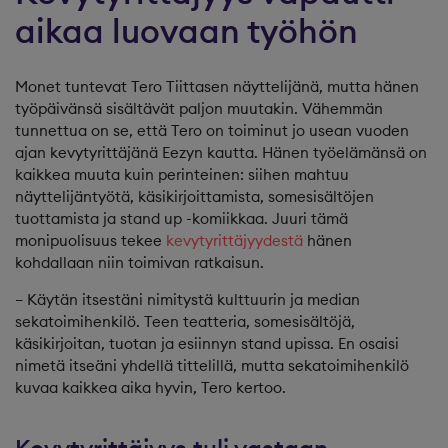
aikaa luovaan työhön
Monet tuntevat Tero Tiittasen näyttelijänä, mutta hänen
työpäivänsä sisältävät paljon muutakin. Vähemmän
tunnettua on se, että Tero on toiminut jo usean vuoden
ajan kevytyrittäjänä Eezyn kautta. Hänen työelämänsä on
kaikkea muuta kuin perinteinen: siihen mahtuu
näyttelijäntyötä, käsikirjoittamista, somesisältöjen
tuottamista ja stand up -komiikkaa. Juuri tämä
monipuolisuus tekee
kevytyrittäjyydestä
hänen
kohdallaan niin toimivan ratkaisun.
– Käytän itsestäni nimitystä kulttuurin ja median
sekatoimihenkilö. Teen teatteria, somesisältöjä,
käsikirjoitan, tuotan ja esiinnyn stand upissa. En osaisi
nimetä itseäni yhdellä tittelillä, mutta sekatoimihenkilö
kuvaa kaikkea aika hyvin, Tero kertoo.
Kevytyrittäjyys tuli vastaan