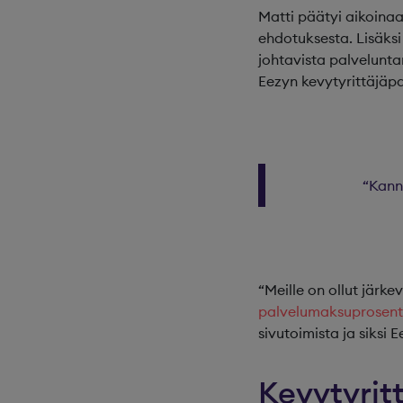
Matti päätyi aikoinaa
ehdotuksesta. Lisäksi
johtavista palvelunta
Eezyn kevytyrittäjäpa
“Kanna
“Meille on ollut järk
palvelumaksuprosen
sivutoimista ja siksi 
Kevytyrit