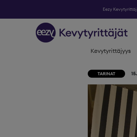
Eezy Kevytyrittäj
Skip to content
Kevytyrittäjyys
15
TARINAT