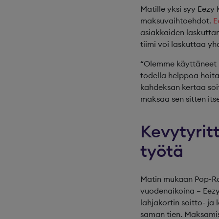
Matille yksi syy Eezy
maksuvaihtoehdot.
E
asiakkaiden laskutta
tiimi voi laskuttaa y
“Olemme käyttäneet l
todella helppoa hoita
kahdeksan kertaa soit
maksaa sen sitten itse
Kevytyrit
työtä
Matin mukaan Pop-Rock
vuodenaikoina – Eezy
lahjakortin soitto- ja
saman tien. Maksamist