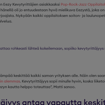
n Eezy Kevytyrittäjien asiakkaaksi
Pop-Rock-Jazz Oppilaito
 hänellä oli jo entuudestaan hyvä mielikuva Eezystä, joka o
rjoajista. Nykyään kaikki oppilaitoksen soiton- ja laulunope
lvelua.
ttaa rohkeasti lähteä kokeilemaan, sopiiko kevytyrittäjyys s
evämpää keskittää kaikki saman yrityksen alle. Näin olen saa
tin alemmas
. Kevytyrittäjyys sopii minulle hyvin, koska liiket
Eezyn kautta helppo toteuttaa”, Matti sanoo.
täjyys antaa vapautta keski