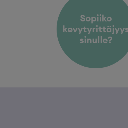
Sopiiko
kevytyrittäjyy
sinulle?