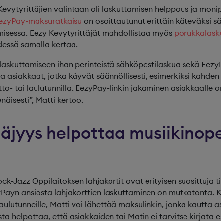
 Kevytyrittäjien valintaan oli laskuttamisen helppous ja moni
ezyPay-maksuratkaisu
on osoittautunut erittäin käteväksi s
misessa. Eezy Kevytyrittäjät mahdollistaa myös
porukkalask
hdessä samalla kertaa.
askuttamiseen ihan perinteistä sähköpostilaskua sekä Eezy
a asiakkaat, jotka käyvät säännöllisesti, esimerkiksi kahde
to- tai laulutunnilla. EezyPay-linkin jakaminen asiakkaalle o
näisesti”, Matti kertoo.
täjyys helpottaa musiikinop
-Jazz Oppilaitoksen lahjakortit ovat erityisen suosittuja ti
Payn ansiosta lahjakorttien laskuttaminen on mutkatonta. K
 laulutunneille, Matti voi lähettää maksulinkin, jonka kautta
a helpottaa, että asiakkaiden tai Matin ei tarvitse kirjata e