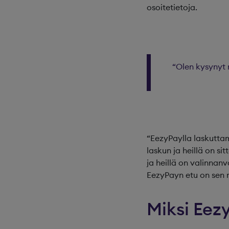
osoitetietoja.
“Olen kysynyt 
“EezyPaylla laskuttam
laskun ja heillä on s
ja heillä on valinna
EezyPayn etu on sen 
Miksi Eezy