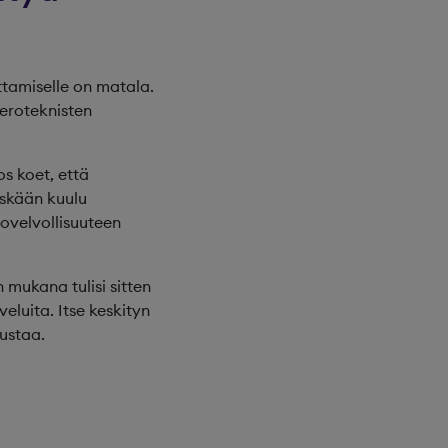
ttamiselle on matala.
veroteknisten
os koet, että
yöskään kuulu
rovelvollisuuteen
 mukana tulisi sitten
eluita. Itse keskityn
ustaa.