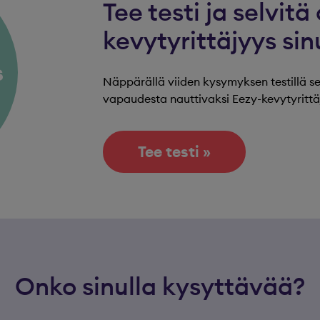
Tee testi ja selvitä 
kevytyrittäjyys sinu
s
Näppärällä viiden kysymyksen testillä sel
vapaudesta nauttivaksi Eezy-kevytyrittäj
Tee testi »
Onko sinulla kysyttävää?