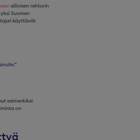
ksen
silloisen rehtorin
n yksi Suomen
ttajat käyttävät
inulle.”
nut esimerkiksi
oiminta on
ttyä