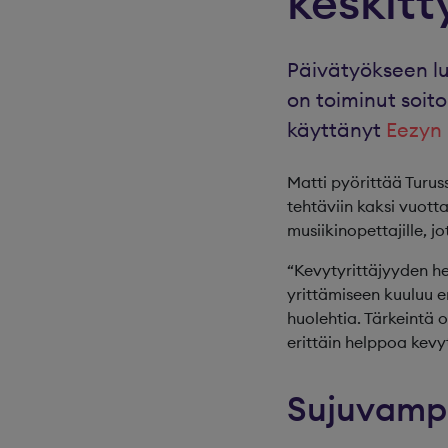
keskit
Päivätyökseen l
on toiminut soit
käyttänyt
Eezyn 
Matti pyörittää Turus
tehtäviin kaksi vuotta
musiikinopettajille, 
“Kevytyrittäjyyden h
yrittämiseen kuuluu er
huolehtia. Tärkeintä 
erittäin helppoa kevyt
Sujuvamp