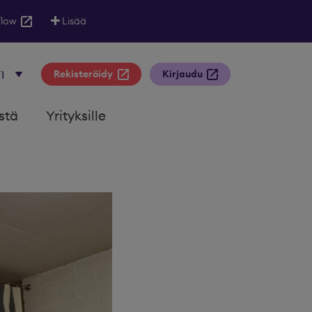
Flow
Lisää
Rekisteröidy
Kirjaudu
stä
Yrityksille