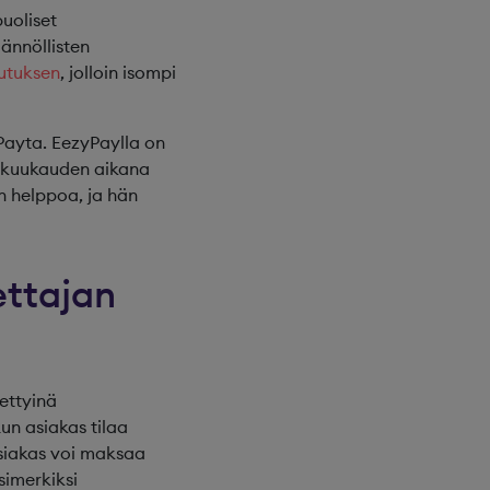
puoliset
äännöllisten
utuksen
, jolloin isompi
Payta. EezyPaylla on
n kuukauden aikana
n helppoa, ja hän
ettajan
ettyinä
un asiakas tilaa
 asiakas voi maksaa
simerkiksi