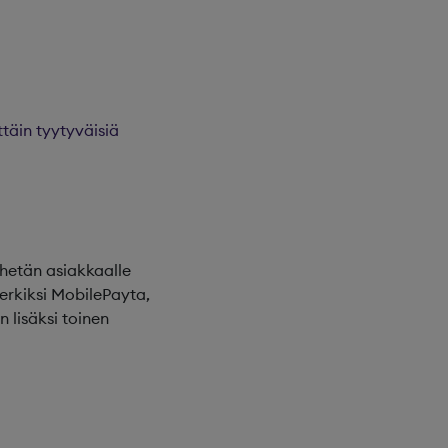
täin tyytyväisiä
ähetän asiakkaalle
erkiksi MobilePayta,
 lisäksi toinen