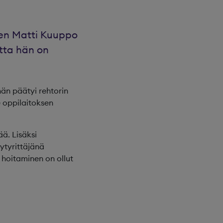
nen Matti Kuuppo
otta hän on
hän päätyi rehtorin
e oppilaitoksen
ä. Lisäksi
vytyrittäjänä
 hoitaminen on ollut