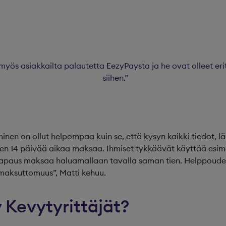
myös asiakkailta palautetta EezyPaysta ja he ovat olleet erit
siihen.”
inen on ollut helpompaa kuin se, että kysyn kaikki tiedot, l
itten 14 päivää aikaa maksaa. Ihmiset tykkäävät käyttää esim
nvapaus maksaa haluamallaan tavalla saman tien. Helppouden
maksuttomuus”, Matti kehuu.
 Kevytyrittäjät?