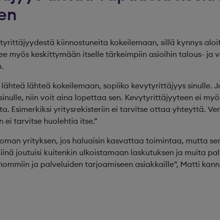
en
yrittäjyydestä kiinnostuneita kokeilemaan, sillä kynnys aloi
e myös keskittymään itselle tärkeimpiin asioihin talous- ja 
.
lähteä lähteä kokeilemaan, sopiiko kevytyrittäjyys sinulle. J
 sinulle, niin voit aina lopettaa sen. Kevytyrittäjyyteen ei m
a. Esimerkiksi yritysrekisteriin ei tarvitse ottaa yhteyttä. Ve
n ei tarvitse huolehtia itse.”
 oman yrityksen, jos haluaisin kasvattaa toimintaa, mutta sen
inä joutuisi kuitenkin ulkoistamaan laskutuksen ja muita palv
hommiin ja palveluiden tarjoamiseen asiakkaille”, Matti kann