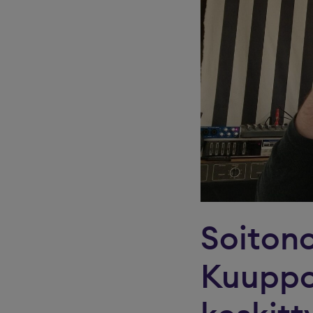
Soitono
Kuuppo