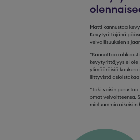
olennaise
Matti kannustaa kevyt
Kevytyrittäjänä pääse
velvollisuuksien sijaan
“Kannattaa rohkeasti 
kevytyrittäjyys ei ole
ylimääräisiä koukeroit
liittyvistä asioistakaa
“Toki voisin perustaa
omat velvoitteensa. Si
mieluummin oikeisiin 