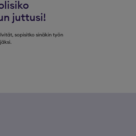
olisiko
n juttusi!
vität, sopisitko sinäkin työn
äksi.