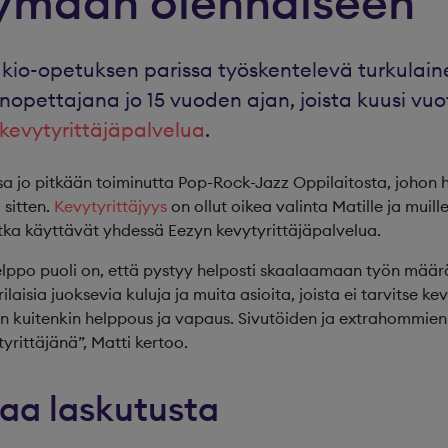
tymään olennaiseen
ukio-opetuksen parissa työskentelevä turkulai
onopettajana jo 15 vuoden ajan, joista kuusi vu
kevytyrittäjäpalvelua
.
sa jo pitkään toiminutta Pop-Rock-Jazz Oppilaitosta, johon 
 sitten.
Kevytyrittäjyys
on ollut oikea valinta Matille ja muill
jotka käyttävät yhdessä Eezyn kevytyrittäjäpalvelua.
elppo puoli on, että pystyy helposti skaalaamaan työn määrä
ilaisia juoksevia kuluja ja muita asioita, joista ei tarvitse ke
on kuitenkin helppous ja vapaus. Sivutöiden ja extrahommien
yrittäjänä”, Matti kertoo.
aa laskutusta