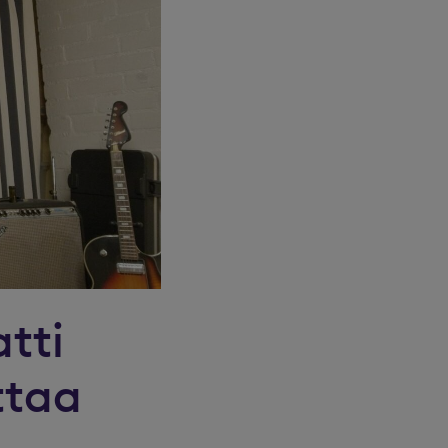
tti
ttaa