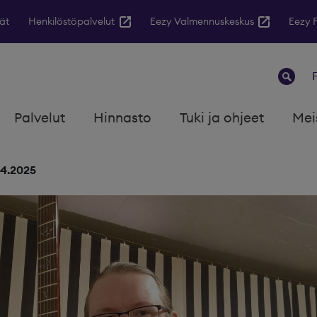
ät
Henkilöstöpalvelut
Eezy Valmennuskeskus
Eezy 
Palvelut
Hinnasto
Tuki ja ohjeet
Mei
.4.2025