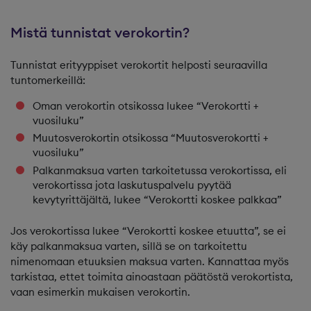
Mistä tunnistat verokortin?
Tunnistat erityyppiset verokortit helposti seuraavilla
tuntomerkeillä:
Oman verokortin otsikossa lukee “Verokortti +
vuosiluku”
Muutosverokortin otsikossa “Muutosverokortti +
vuosiluku”
Palkanmaksua varten tarkoitetussa verokortissa, eli
verokortissa jota laskutuspalvelu pyytää
kevytyrittäjältä, lukee “Verokortti koskee palkkaa”
Jos verokortissa lukee “Verokortti koskee etuutta”, se ei
käy palkanmaksua varten, sillä se on tarkoitettu
nimenomaan etuuksien maksua varten. Kannattaa myös
tarkistaa, ettet toimita ainoastaan päätöstä verokortista,
vaan esimerkin mukaisen verokortin.