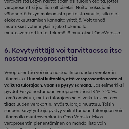
verokortista Eezyn kautta saamiesi tulojen osalta, jottei
veroprosenttisi jää liian alhaiseksi. Näitä maksuja ei
vähennetä Eezyn maksamista palkoista sinulle, sillä olet
eläkevakuuttamisen kannalta yrittäjä. Voit tehdä
muutokset vähennyksiin joko hakemalla
muutosverokorttia tai tekemällä muutokset OmaVerossa.
6. Kevytyrittäjä voi tarvittaessa itse
nostaa veroprosenttia
Veroprosenttia voi aina nostaa ilman uuden verokortin
tilaamista.
Huomioi kuitenkin, että veroprosentin nosto ei
vaikuta tulorajaan, vaan se pysyy samana.
Jos esimerkiksi
pyydät Eezyä nostamaan veroprosenttiasi 18 % > 20 %,
tämä onnistuu, mutta tulorajaan se ei vaikuta. Jos taas
tilaat uuden verokortin, myös tuloraja muuttuu. Toisin
sanoen: kevytyrittäjä pystyy vaikuttamaan tulorajaan vain
tilaamalla muutosverokortin Oma Verosta. Myös
veroprosentin pienentäminen on mahdollista vain