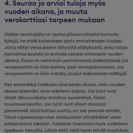
4. Seuraa ja arvioi tuloja myös
vuoden aikana, ja muuta
verokorttiasi tarpeen mukaan
Vaikka verottajalla on useita yliluonnolliselta tuntuvia
kykyjä, he eivät kuitenkaan pysty ennustamaan tulojasi.
Jotta vältyt verotukseen liittyviltä yllätyksistä, omia tuloja
kannattaa seurata ja arvioida useaan otteeseen vuoden
aikana. Kuvio on sama kuin perinteisessä palkkatyössä: jos
veroprosentti on liian korkea, saat veronpalautuksia. Jos
veroprosentti on liian matala, joudut maksamaan mätkyjä.
Itse esimerkiksi tsekkaan aina kesän alussa, onko vuoden
alussa tekemäni arvio edelleen sopiva. Jos tulot ovat
olleet alkuvuodesta arvioitua suuremmat, tilaan
muutosverokortin. Jos tulot ovat olleet arviotani
pienemmät siinä kohtaa vuotta, en tee yleensä mitään.
Tässä tapauksessa otan mieluummin ylimääräiset verot
palautuksina takaisin. Tarkistan tilannetta myös uudelleen
syyskuun tienoilla, jolloin ehtii vielä hyvin tehdä muutoksia