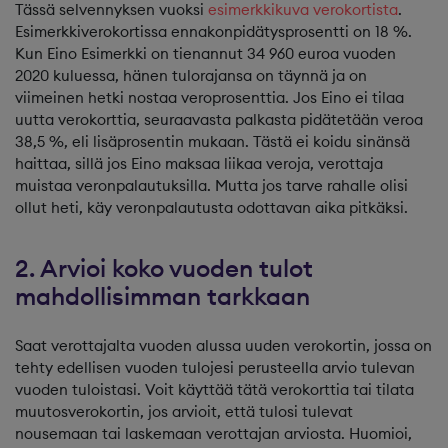
Tässä selvennyksen vuoksi
esimerkkikuva verokortista
.
Esimerkkiverokortissa ennakonpidätysprosentti on 18 %.
Kun Eino Esimerkki on tienannut 34 960 euroa vuoden
2020 kuluessa, hänen tulorajansa on täynnä ja on
viimeinen hetki nostaa veroprosenttia. Jos Eino ei tilaa
uutta verokorttia, seuraavasta palkasta pidätetään veroa
38,5 %, eli lisäprosentin mukaan. Tästä ei koidu sinänsä
haittaa, sillä jos Eino maksaa liikaa veroja, verottaja
muistaa veronpalautuksilla. Mutta jos tarve rahalle olisi
ollut heti, käy veronpalautusta odottavan aika pitkäksi.
2. Arvioi koko vuoden tulot
mahdollisimman tarkkaan
Saat verottajalta vuoden alussa uuden verokortin, jossa on
tehty edellisen vuoden tulojesi perusteella arvio tulevan
vuoden tuloistasi. Voit käyttää tätä verokorttia tai tilata
muutosverokortin, jos arvioit, että tulosi tulevat
nousemaan tai laskemaan verottajan arviosta. Huomioi,