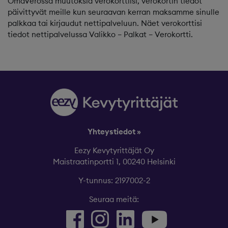
OmaVerossa muutoksia verokorttiisi, verokortin tiedot
päivittyvät meille kun seuraavan kerran maksamme sinulle
palkkaa tai kirjaudut nettipalveluun. Näet verokorttisi
tiedot nettipalvelussa Valikko – Palkat – Verokortti.
Yhteystiedot »
Eezy Kevytyrittäjät Oy
Maistraatinportti 1, 00240 Helsinki
Y-tunnus: 2197002-2
Seuraa meitä: