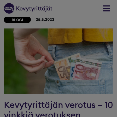
Skip to content
25.5.2023
BLOGI
Kevytyrittäjän verotus – 10
vinkkiä verotuksen