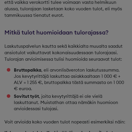
että vaikka verokortti tulee voimaan vasta helmikuun
alussa, tulorajaan lasketaan koko vuoden tulot, eli myös
tammikuussa tienatut eurot.
Mitkä tulot huomioidaan tulorajassa?
Laskutuspalvelun kautta sekä kaikkialta muualta saadut
ansiotulot vaikuttavat kokonaisuudessaan tulorajaasi.
Tulorajan arvioimisessa tulisi huomioida seuraavat tulot:
Bruttopalkka
, eli arvonlisäveroton laskutussumma.
Jos kevytyrittäjä laskuttaa asiakkaaltaan 1 000 € +
ALV = 1 255 €, bruttopalkka tästä summasta on 1 000
€ euroa.
Sovitut työt
, joita kevytyrittäjä ei ole vielä
laskuttanut. Muistathan ottaa nämäkin huomioon
arvioidessasi tulojasi.
Voit arvioida koko vuoden tulot nopeasti esimerkiksi näin: