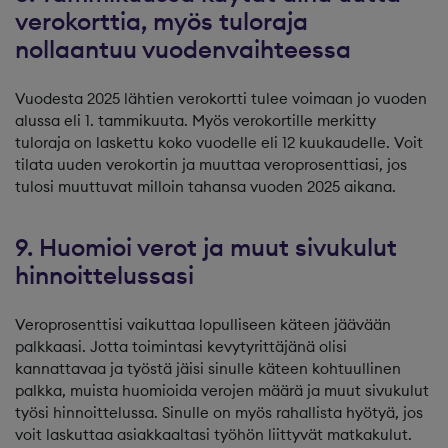
verokorttia, myös tuloraja
nollaantuu vuodenvaihteessa
Vuodesta 2025 lähtien verokortti tulee voimaan jo vuoden
alussa eli 1. tammikuuta. Myös verokortille merkitty
tuloraja on laskettu koko vuodelle eli 12 kuukaudelle. Voit
tilata uuden verokortin ja muuttaa veroprosenttiasi, jos
tulosi muuttuvat milloin tahansa vuoden 2025 aikana.
9. Huomioi verot ja muut sivukulut
hinnoittelussasi
Veroprosenttisi vaikuttaa lopulliseen käteen jäävään
palkkaasi. Jotta toimintasi kevytyrittäjänä olisi
kannattavaa ja työstä jäisi sinulle käteen kohtuullinen
palkka, muista huomioida verojen määrä ja muut sivukulut
työsi hinnoittelussa. Sinulle on myös rahallista hyötyä, jos
voit laskuttaa asiakkaaltasi työhön liittyvät matkakulut.