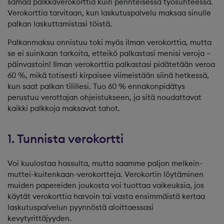
samaa palkkaverokorttia kuin perinteisessä työsuhteessa.
Verokorttia tarvitaan, kun laskutuspalvelu maksaa sinulle
palkan laskuttamistasi töistä.
Palkanmaksu onnistuu toki myös ilman verokorttia, mutta
se ei suinkaan tarkoita, etteikö palkastasi menisi veroja –
päinvastoin! Ilman verokorttia palkastasi pidätetään veroa
60 %, mikä totisesti kirpaisee viimeistään siinä hetkessä,
kun saat palkan tilillesi. Tuo 60 % ennakonpidätys
perustuu verottajan ohjeistukseen, ja sitä noudattavat
kaikki palkkoja maksavat tahot.
1. Tunnista verokortti
Voi kuulostaa hassulta, mutta saamme paljon melkein-
muttei-kuitenkaan-verokortteja. Verokortin löytäminen
muiden papereiden joukosta voi tuottaa vaikeuksia, jos
käytät verokorttia harvoin tai vasta ensimmäistä kertaa
laskutuspalvelun pyynnöstä aloittaessasi
kevytyrittäjyyden.