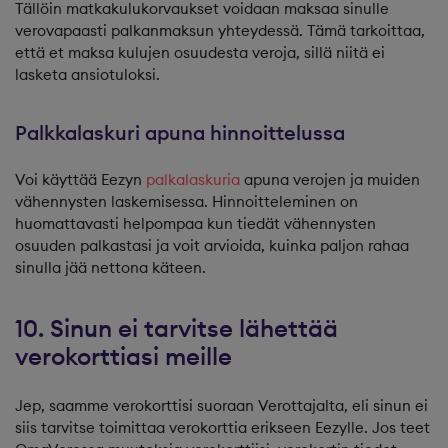
Tällöin matkakulukorvaukset voidaan maksaa sinulle
verovapaasti palkanmaksun yhteydessä. Tämä tarkoittaa,
että et maksa kulujen osuudesta veroja, sillä niitä ei
lasketa ansiotuloksi.
Palkkalaskuri apuna hinnoittelussa
Voi käyttää Eezyn
palkalaskuria
apuna verojen ja muiden
vähennysten laskemisessa. Hinnoitteleminen on
huomattavasti helpompaa kun tiedät vähennysten
osuuden palkastasi ja voit arvioida, kuinka paljon rahaa
sinulla jää nettona käteen.
10. Sinun ei tarvitse lähettää
verokorttiasi meille
Jep, saamme verokorttisi suoraan Verottajalta, eli sinun ei
siis tarvitse toimittaa verokorttia erikseen Eezylle. Jos teet