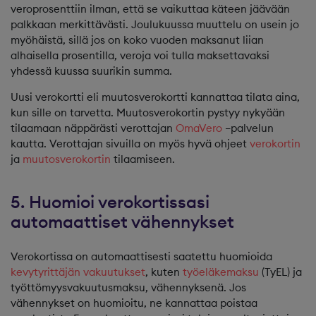
veroprosenttiin ilman, että se vaikuttaa käteen jäävään
palkkaan merkittävästi. Joulukuussa muuttelu on usein jo
myöhäistä, sillä jos on koko vuoden maksanut liian
alhaisella prosentilla, veroja voi tulla maksettavaksi
yhdessä kuussa suurikin summa.
Uusi verokortti eli muutosverokortti kannattaa tilata aina,
kun sille on tarvetta. Muutosverokortin pystyy nykyään
tilaamaan näppärästi verottajan
OmaVero
–palvelun
kautta. Verottajan sivuilla on myös hyvä ohjeet
verokortin
ja
muutosverokortin
tilaamiseen.
5. Huomioi verokortissasi
automaattiset vähennykset
Verokortissa on automaattisesti saatettu huomioida
kevytyrittäjän vakuutukset
, kuten
työeläkemaksu
(TyEL) ja
työttömyysvakuutusmaksu, vähennyksenä. Jos
vähennykset on huomioitu, ne kannattaa poistaa