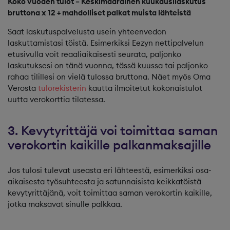
Koko vuoden tulot = Keskimääräinen kuukausilaskutus
bruttona x 12 + mahdolliset palkat muista lähteistä
Saat laskutuspalvelusta usein yhteenvedon
laskuttamistasi töistä. Esimerkiksi Eezyn nettipalvelun
etusivulla voit reaaliaikaisesti seurata, paljonko
laskutuksesi on tänä vuonna, tässä kuussa tai paljonko
rahaa tilillesi on vielä tulossa bruttona. Näet myös Oma
Verosta
tulorekisterin
kautta ilmoitetut kokonaistulot
uutta verokorttia tilatessa.
3. Kevytyrittäjä voi toimittaa saman
verokortin kaikille palkanmaksajille
Jos tulosi tulevat useasta eri lähteestä, esimerkiksi osa-
aikaisesta työsuhteesta ja satunnaisista keikkatöistä
kevytyrittäjänä, voit toimittaa saman verokortin kaikille,
jotka maksavat sinulle palkkaa.