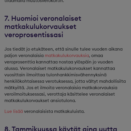
tilaamalla muutosverokortin.
7. Huomioi veronalaiset
matkakulukorvaukset
veroprosentissasi
Jos tiedät jo etukäteen, että sinulle tulee vuoden aikana
paljon veronalaisia
matkakulukorvauksia
, omaa
veroprosenttia kannattaa nostaa ylöspäin jo vuoden
alussa. Veronalaiset matkakulukorvaukset kannattaa
vuosittain ilmoittaa tulonhankkimisvähennyksinä
henkilökohtaisessa verotuksessa, jotta vältyt mahdollisilta
mätkyiltä. Jos et ilmoita veronalaisia matkakorvauksia
veroilmoituksessasi, verottaja käsittelee veronalaiset
matkakulukorvaukset ansiotulona.
Lue lisää
veronalaisista matkakuluista.
8. Tammikuussa käytät aina uutta