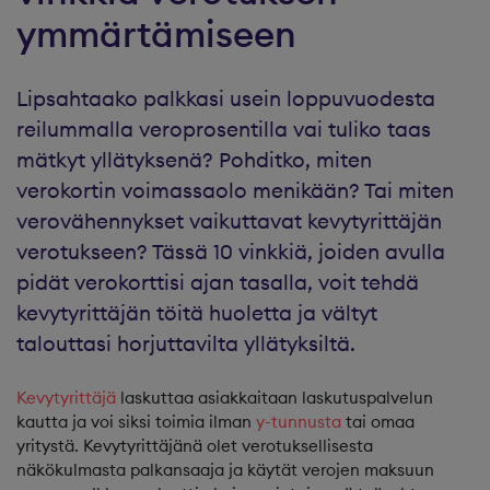
ymmärtämiseen
Lipsahtaako palkkasi usein loppuvuodesta
reilummalla veroprosentilla vai tuliko taas
mätkyt yllätyksenä? Pohditko, miten
verokortin voimassaolo menikään? Tai miten
verovähennykset vaikuttavat kevytyrittäjän
verotukseen? Tässä 10 vinkkiä, joiden avulla
pidät verokorttisi ajan tasalla, voit tehdä
kevytyrittäjän töitä huoletta ja vältyt
talouttasi horjuttavilta yllätyksiltä.
Kevytyrittäjä
laskuttaa asiakkaitaan laskutuspalvelun
kautta ja voi siksi toimia ilman
y-tunnusta
tai omaa
yritystä. Kevytyrittäjänä olet verotuksellisesta
näkökulmasta palkansaaja ja käytät verojen maksuun