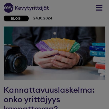
Skip to content
24.10.2024
BLOGI
Kannattavuuslaskelma:
onko yrittäjyys
kannattavaa?