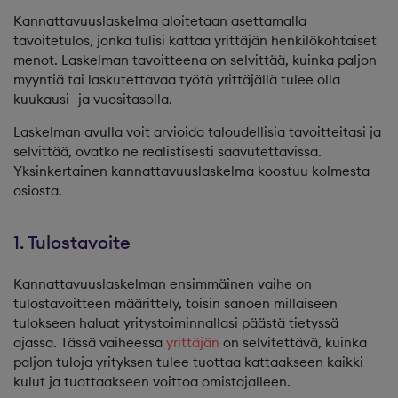
Kannattavuuslaskelma aloitetaan asettamalla
tavoitetulos, jonka tulisi kattaa yrittäjän henkilökohtaiset
menot. Laskelman tavoitteena on selvittää, kuinka paljon
myyntiä tai laskutettavaa työtä yrittäjällä tulee olla
kuukausi- ja vuositasolla.
Laskelman avulla voit arvioida taloudellisia tavoitteitasi ja
selvittää, ovatko ne realistisesti saavutettavissa.
Yksinkertainen kannattavuuslaskelma koostuu kolmesta
osiosta.
1. Tulostavoite
Kannattavuuslaskelman ensimmäinen vaihe on
tulostavoitteen määrittely, toisin sanoen millaiseen
tulokseen haluat yritystoiminnallasi päästä tietyssä
ajassa. Tässä vaiheessa
yrittäjän
on selvitettävä, kuinka
paljon tuloja yrityksen tulee tuottaa kattaakseen kaikki
kulut ja tuottaakseen voittoa omistajalleen.