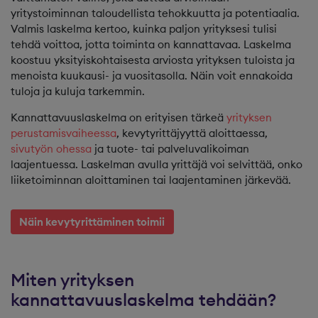
yritystoiminnan taloudellista tehokkuutta ja potentiaalia.
Valmis laskelma kertoo, kuinka paljon yrityksesi tulisi
tehdä voittoa, jotta toiminta on kannattavaa. Laskelma
koostuu yksityiskohtaisesta arviosta yrityksen tuloista ja
menoista kuukausi- ja vuositasolla. Näin voit ennakoida
tuloja ja kuluja tarkemmin.
Kannattavuuslaskelma on erityisen tärkeä
yrityksen
perustamisvaiheessa
, kevytyrittäjyyttä aloittaessa,
sivutyön ohessa
ja tuote- tai palveluvalikoiman
laajentuessa. Laskelman avulla yrittäjä voi selvittää, onko
liiketoiminnan aloittaminen tai laajentaminen järkevää.
Näin kevytyrittäminen toimii
Miten yrityksen
kannattavuuslaskelma tehdään?