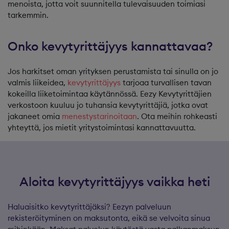
menoista, jotta voit suunnitella tulevaisuuden toimiasi
tarkemmin.
Onko kevytyrittäjyys kannattavaa?
Jos harkitset oman yrityksen perustamista tai sinulla on jo
valmis liikeidea,
kevytyrittäjyys
tarjoaa turvallisen tavan
kokeilla liiketoimintaa käytännössä. Eezy Kevytyrittäjien
verkostoon kuuluu jo tuhansia kevytyrittäjiä, jotka ovat
jakaneet omia
menestystarinoitaan
. Ota meihin rohkeasti
yhteyttä, jos mietit yritystoimintasi kannattavuutta.
Aloita kevytyrittäjyys vaikka heti
Haluaisitko kevytyrittäjäksi? Eezyn palveluun
rekisteröityminen on maksutonta, eikä se velvoita sinua