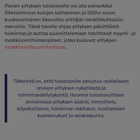
Pienen yrityksen tulostavoite voi olla esimerkiksi
liiketoiminnan kulujen kattaminen ja 1000:n euron
kuukausittainen liikevoitto yrittäjän henkilökohtaisiin
menoihin. Tämä tavoite ohjaa yrityksen päivittäistä
toimintaa ja auttaa suunnittelemaan tarvittavat myynti- ja
markkinointitoimenpiteet, jotka kuuluvat yrityksen
markkinointisuunnitelmaan
.
Tärkeintä on, että tulostavoite perustuu realistiseen
arvioon yrityksen nykytilasta ja
toimintaedellytyksistä. Huomioi tulostavoitteen
arvioinnissa yrityksen sijainti, hinnoittelu,
kilpailutilanne, toiminnan riskitasot, tuottamisen
kustannukset ja asiakaskunta.