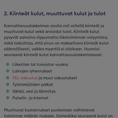
2. Kiinteät kulut, muuttuvat kulut ja tulot
Kannattavuuslaskelman avulla voit eritellä kiinteät ja
muuttuvat kulut sekä arvioidut tulot. Kiinteät kulut
pysyvät samoina riippumatta liiketoiminnan volyymista,
mikä tarkoittaa, että sinun on maksettava kiinteät kulut
säännöllisesti, vaikka myyntiä ei olisikaan. Huomioi
seuraavat kiinteät kulut kannattavuuslaskelmassasi:
Liiketilan tai toimiston vuokra
Lainojen lyhennykset
YEL-vakuutus
ja muut vakuutukset
Työntekijöiden palkat
Sähkö, vesi ja lämmitys
Puhelin- ja Internet
Muuttuvat kustannukset puolestaan vaihtelevat
toiminnan määrän mukaan. Esimerkiksi seuraavat kulut on