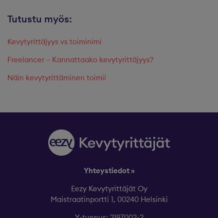
Tutustu myös:
Kevytyrittäjyys vs toiminimi
Freelancer – Kannattaako kevytyrittäjyys?
Näin kevytyrittäminen toimii
Yhteystiedot »
Eezy Kevytyrittäjät Oy
Maistraatinportti 1, 00240 Helsinki
Y-tunnus: 2197002-2