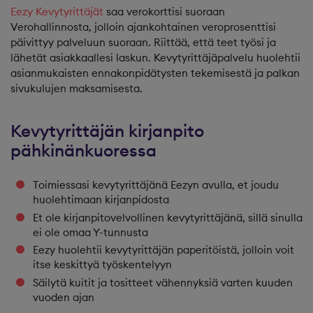
Eezy Kevytyrittäjät
saa verokorttisi suoraan
Verohallinnosta, jolloin ajankohtainen veroprosenttisi
päivittyy palveluun suoraan. Riittää, että teet työsi ja
lähetät asiakkaallesi laskun. Kevytyrittäjäpalvelu huolehtii
asianmukaisten ennakonpidätysten tekemisestä ja palkan
sivukulujen maksamisesta.
Kevytyrittäjän kirjanpito
pähkinänkuoressa
Toimiessasi kevytyrittäjänä Eezyn avulla, et joudu
huolehtimaan kirjanpidosta
Et ole kirjanpitovelvollinen kevytyrittäjänä, sillä sinulla
ei ole omaa Y-tunnusta
Eezy huolehtii kevytyrittäjän paperitöistä, jolloin voit
itse keskittyä työskentelyyn
Säilytä kuitit ja tositteet vähennyksiä varten kuuden
vuoden ajan