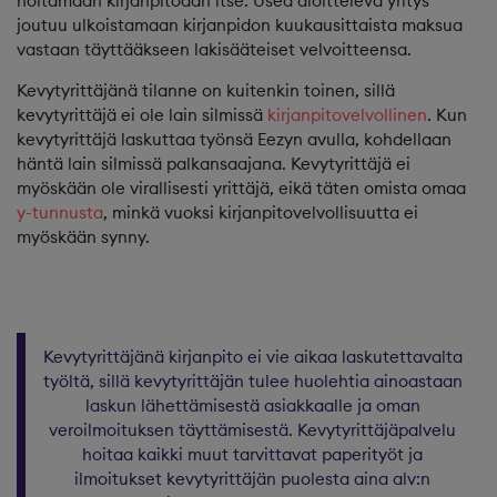
hoitamaan kirjanpitoaan itse. Usea aloitteleva yritys
joutuu ulkoistamaan kirjanpidon kuukausittaista maksua
vastaan täyttääkseen lakisääteiset velvoitteensa.
Kevytyrittäjänä tilanne on kuitenkin toinen, sillä
kevytyrittäjä ei ole lain silmissä
kirjanpitovelvollinen
. Kun
kevytyrittäjä laskuttaa työnsä Eezyn avulla, kohdellaan
häntä lain silmissä palkansaajana. Kevytyrittäjä ei
myöskään ole virallisesti yrittäjä, eikä täten omista omaa
y-tunnusta
, minkä vuoksi kirjanpitovelvollisuutta ei
myöskään synny.
Kevytyrittäjänä kirjanpito ei vie aikaa laskutettavalta
työltä, sillä kevytyrittäjän tulee huolehtia ainoastaan
laskun lähettämisestä asiakkaalle ja oman
veroilmoituksen täyttämisestä. Kevytyrittäjäpalvelu
hoitaa kaikki muut tarvittavat paperityöt ja
ilmoitukset kevytyrittäjän puolesta aina alv:n