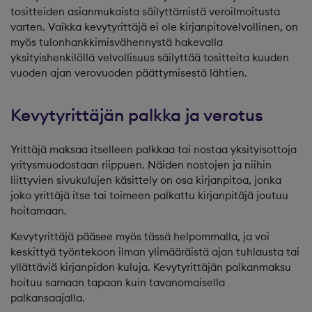
tositteiden asianmukaista säilyttämistä veroilmoitusta
varten. Vaikka kevytyrittäjä ei ole kirjanpitovelvollinen, on
myös tulonhankkimisvähennystä hakevalla
yksityishenkilöllä velvollisuus säilyttää tositteita kuuden
vuoden ajan verovuoden päättymisestä lähtien.
Kevytyrittäjän palkka ja verotus
Yrittäjä maksaa itselleen palkkaa tai nostaa yksityisottoja
yritysmuodostaan riippuen. Näiden nostojen ja niihin
liittyvien sivukulujen käsittely on osa kirjanpitoa, jonka
joko yrittäjä itse tai toimeen palkattu kirjanpitäjä joutuu
hoitamaan.
Kevytyrittäjä pääsee myös tässä helpommalla, ja voi
keskittyä työntekoon ilman ylimääräistä ajan tuhlausta tai
yllättäviä kirjanpidon kuluja. Kevytyrittäjän palkanmaksu
hoituu samaan tapaan kuin tavanomaisella
palkansaajalla.