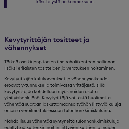
käsittelystä palkanmaksuun.
Kevytyrittäjän tositteet ja
vähennykset
Tärkeä osa kirjanpitoa on itse rahaliikenteen hallinnan
lisäksi erilaisten tositteiden ja verotuksen hoitaminen.
Kevytyrittäjän kulukorvaukset ja vähennysoikeudet
eroavat y-tunnuksella toimivasta yrittäjästä, sillä
kevytyrittäjää kohdellaan myös näiden osalta
yksityishenkilönä. Kevytyrittäjä voi tästä huolimatta
vähentää suoraan laskuttamaansa työhön liittyviä kuluja
omassa veroilmoituksessaan tulonhankkimiskuluina.
Mahdollisuus vähentää syntyneitä tulonhankkimiskuluja
edellyttää kuitenkin näihin liittyvien kuittien ja muiden