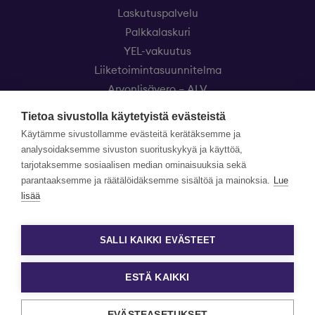
Laskutuspalvelu
Palkkalaskuri
YEL-vakuutus
Liiketoimintasuunnitelma
Arvonlisävero – ALV
Eezy Kevytyrittäjät
Tietoa sivustolla käytetyistä evästeistä
Käytämme sivustollamme evästeitä kerätäksemme ja
Asiakaspalvelu
analysoidaksemme sivuston suorituskykyä ja käyttöä,
Hinnasto
tarjotaksemme sosiaalisen median ominaisuuksia sekä
Usein kysytyt kysymykset
parantaaksemme ja räätälöidäksemme sisältöä ja mainoksia.
Lue
Kokemuksia Eezy Kevytyrittäjistä
lisää
Yrityksille
Uutiset
SALLI KAIKKI EVÄSTEET
ESTÄ KAIKKI
Tietosuojaseloste
Evästeasetukset
EVÄSTEASETUKSET