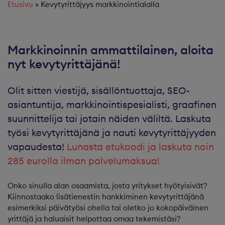
Etusivu
»
Kevytyrittäjyys markkinointialalla
Markkinoinnin ammattilainen, aloita
nyt kevytyrittäjänä!
Olit sitten viestijä, sisällöntuottaja, SEO-
asiantuntija, markkinointispesialisti, graafinen
suunnittelija tai jotain näiden väliltä. Laskuta
työsi kevytyrittäjänä ja nauti kevytyrittäjyyden
vapaudesta!
Lunasta etukoodi ja laskuta noin
285 eurolla ilman palvelumaksua!
Onko sinulla alan osaamista, josta yritykset hyötyisivät?
Kiinnostaako lisätienestin hankkiminen kevytyrittäjänä
esimerkiksi päivätyösi ohella tai oletko jo kokopäiväinen
yrittäjä ja haluaisit helpottaa omaa tekemistäsi?