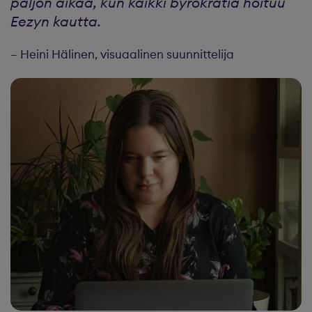
paljon aikaa, kun kaikki byrokratia hoituu
Eezyn kautta.
– Heini Hälinen, visuaalinen suunnittelija