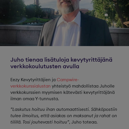
Juho tienaa lisätuloja kevytyrittäjänä
verkkokoulutusten avulla
Eezy Kevytyrittäjien ja
Campwire-
verkkokurssialustan
yhteistyö mahdollistaa Juholle
verkkokurssien myymisen kätevästi kevytyrittäjänä
ilman omaa Y-tunnusta.
”Laskutus hoituu ihan automaattisesti. Sähköpostiin
tulee ilmoitus, että asiakas on maksanut ja rahat on
tilillä. Tosi jouhevasti hoituu”
, Juho toteaa.