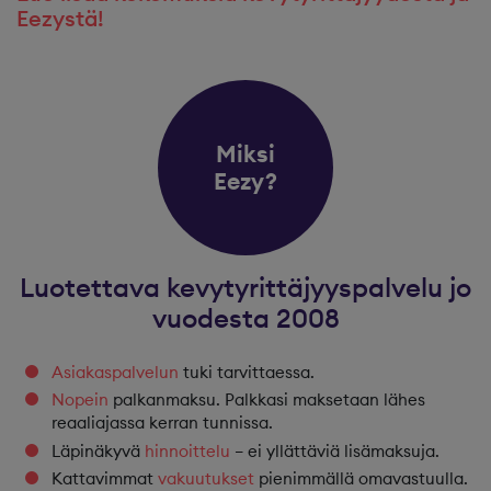
Eezystä!
Miksi
Eezy?
Luotettava kevytyrittäjyyspalvelu jo
vuodesta 2008
Asiakaspalvelun
tuki tarvittaessa.
Nopein
palkanmaksu. Palkkasi maksetaan lähes
reaaliajassa kerran tunnissa.
Läpinäkyvä
hinnoittelu
– ei yllättäviä lisämaksuja.
Kattavimmat
vakuutukset
pienimmällä omavastuulla.