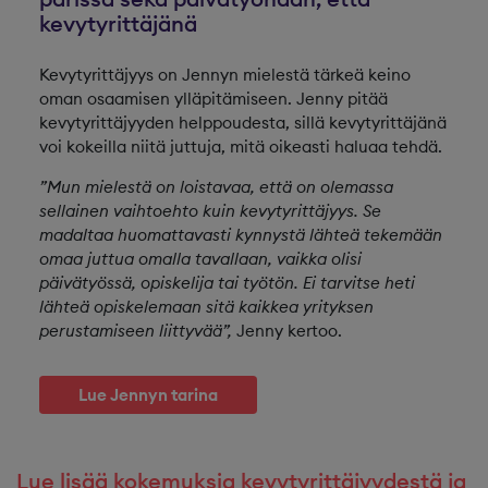
kevytyrittäjänä
Kevytyrittäjyys on Jennyn mielestä tärkeä keino
oman osaamisen ylläpitämiseen. Jenny pitää
kevytyrittäjyyden helppoudesta, sillä kevytyrittäjänä
voi kokeilla niitä juttuja, mitä oikeasti haluaa tehdä.
”Mun mielestä on loistavaa, että on olemassa
sellainen vaihtoehto kuin kevytyrittäjyys. Se
madaltaa huomattavasti kynnystä lähteä tekemään
omaa juttua omalla tavallaan, vaikka olisi
päivätyössä, opiskelija tai työtön. Ei tarvitse heti
lähteä opiskelemaan sitä kaikkea yrityksen
perustamiseen liittyvää”,
Jenny kertoo.
Lue Jennyn tarina
Lue lisää kokemuksia kevytyrittäjyydestä ja