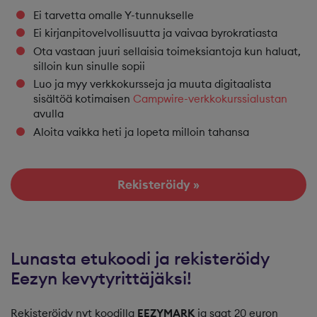
Ei tarvetta omalle Y-tunnukselle
Ei kirjanpitovelvollisuutta ja vaivaa byrokratiasta
Ota vastaan juuri sellaisia toimeksiantoja kun haluat,
silloin kun sinulle sopii
Luo ja myy verkkokursseja ja muuta digitaalista
sisältöä kotimaisen
Campwire-verkkokurssialustan
avulla
Aloita vaikka heti ja lopeta milloin tahansa
Rekisteröidy »
Lunasta etukoodi ja rekisteröidy
Eezyn kevytyrittäjäksi!
Rekisteröidy nyt koodilla
EEZYMARK
ja saat 20 euron