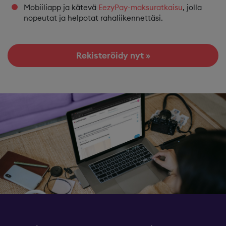
Mobiiliapp ja kätevä
EezyPay-maksuratkaisu
, jolla
nopeutat ja helpotat rahaliikennettäsi.​
Rekisteröidy nyt »