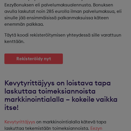
EezyBonuksen eli palvelumaksualennusta. Bonuksen
avulla laskutat noin 285 eurolla ilman palvelumaksua, eli
sinulle jää ensimmäisissä palkanmaksuissa käteen
enemmän palkkaa.
Täytä koodi rekisteröitymisen yhteydessä sille varattuun
kenttään.
Rekisteröidy nyt
Kevytyrittäjyys on loistava tapa
laskuttaa toimeksiannoista
markkinointialalla – kokeile vaikka
itse!
Kevytyrittäjyys
on markkinointialalla kätevä tapa
laskuttaa tekemistään toimeksiannoista.
Eezyn