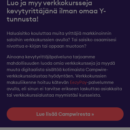
Luo ja myy verkkokursseja
kevytyrittäjänä ilman omaa Y-
tunnusta!
Haluaisitko kouluttaa muita yrittäjiä markkinoinnin
saloihin verkkokurssien avulla? Tai saisiko osaamisesi
nivottua e-kirjan tai oppaan muotoon?
Ainoana kevytyrittäjäpalveluna tarjoamme
mahdollisuuden luoda omia verkkokursseja ja myydä
muuta digitaalista sisältöä kotimaista Campwire-
verkkokurssialustaa hyödyntäen. Verkkokurssien
maksuliikenne hoituu kätevän
EezyPay
-palvelumme
avulla, eli sinun ei tarvitse erikseen laskuttaa asiakkaita
tai verkkokurssialustaa myymistäsi kursseista.
Lue lisää Campwiresta »