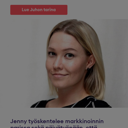
Lue Juhon tarina
Jenny työskentelee markkinoinnin
parissa sekä päivätyönään, että