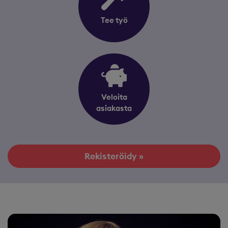
Tee työ
Veloita
asiakasta
Rekisteröidy »