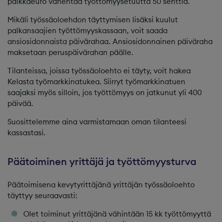
palkkaeuro vähentää työttömyysetuutta 50 senttiä.
Mikäli työssäoloehdon täyttymisen lisäksi kuulut
palkansaajien työttömyyskassaan, voit saada
ansiosidonnaista päivärahaa. Ansiosidonnainen päiväraha
maksetaan peruspäivärahan päälle.
Tilanteissa, joissa työssäoloehto ei täyty, voit hakea
Kelasta työmarkkinatukea. Siirryt työmarkkinatuen
saajaksi myös silloin, jos työttömyys on jatkunut yli 400
päivää.
Suosittelemme aina varmistamaan oman tilanteesi
kassastasi.
Päätoiminen yrittäjä ja työttömyysturva
Päätoimisena kevytyrittäjänä yrittäjän työssäoloehto
täyttyy seuraavasti:
Olet toiminut yrittäjänä vähintään 15 kk työttömyyttä