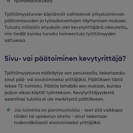
työmarkkinatukea
Työttömyysturvan käytännöt vaihtelevat yritystoiminnan
päätoimisuuden ja työssäoloehtojen täyttymisen mukaan.
Tutustu millaisiin etuuksiin olet kevytyrittäjänä oikeutettu,
niin tiedät kuinka turvata toimeentulo työttömyyden
sattuessa.
Sivu- vai päätoiminen kevytyrittäjä?
Työttömyysturva määräytyy sen perusteella, lasketaanko
sinut pää- vai sivutoimiseksi yrittäjäksi. Päätöksen tästä
tekee TE-toimisto. Päätös tehdään sen mukaan, kuinka
paljon aikaa käytät työntekoon. Kevytyrittäjyydestä
saamillasi tuloilla ei ole merkitystä päätökseen.
Jos toiminta on pienimuotoista – teet sitä vaikkapa
töiden tai opiskelun ohella – sinut lasketaan
todennäköisesti sivutoimiseksi yrittäjäksi.