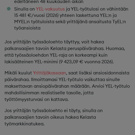
edeltäneen 48 kuukauden aikan
Sinulla on
YEL-vakuutus
ja YEL-työtulosi on vähintään
15 481 €/vuosi (2026) yhteen laskettuna YEL:n ja
MYEL:n työtuloista sekä yrittäjänä ansaitusta TyEL:n
työansioista
Jos yrittäjän työssäoloehto täyttyy, voit hakea
palkansaajien tavoin Kelasta peruspäivärahaa. Huomaa,
että työssäoloehdon YEL-raja on korkeampi kuin
lakisääteinen YEL-minimi (9 423,09 € vuonna 2026).
Mikäli kuulut
Yrittäjäkassaan
, saat lisäksi ansiosidonnaista
päivärahaa. Ilmoittamasi YEL-työtulo vaikuttaa sinulle
maksettavan ansiopäivärahan määrään. Arvioi YEL-työtulo
mahdollisimman realistiselle tasolle, jotta
työttömyysturvasi on kattava.
Jos yrittäjän työssäoloehto ei täyty, sinulla on
palkansaajien tavoin oikeus hakea Kelasta
työmarkkinatukea.