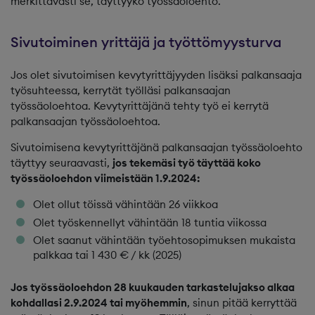
merkittävästi se, täyttyykö työssäoloehto.
Sivutoiminen yrittäjä ja työttömyysturva
Jos olet sivutoimisen kevytyrittäjyyden lisäksi palkansaaja
työsuhteessa, kerrytät työlläsi palkansaajan
työssäoloehtoa. Kevytyrittäjänä tehty työ ei kerrytä
palkansaajan työssäoloehtoa.
Sivutoimisena kevytyrittäjänä palkansaajan työssäoloehto
täyttyy seuraavasti,
jos tekemäsi työ täyttää koko
työssäoloehdon viimeistään 1.9.2024:
Olet ollut töissä vähintään 26 viikkoa
Olet työskennellyt vähintään 18 tuntia viikossa
Olet saanut vähintään työehtosopimuksen mukaista
palkkaa tai 1 430 € / kk (2025)
Jos työssäoloehdon 28 kuukauden tarkastelujakso alkaa
kohdallasi 2.9.2024 tai myöhemmin
, sinun pitää kerryttää