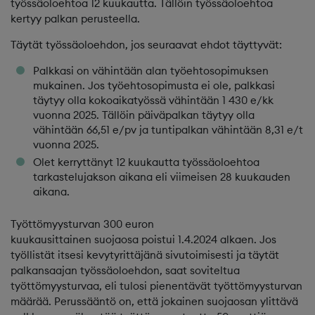
työssäoloehtoa 12 kuukautta. Tällöin työssäoloehtoa
kertyy palkan perusteella.
Täytät työssäoloehdon, jos seuraavat ehdot täyttyvät:
Palkkasi on vähintään alan työehtosopimuksen
mukainen. Jos työehtosopimusta ei ole, palkkasi
täytyy olla kokoaikatyössä vähintään 1 430 e/kk
vuonna 2025. Tällöin päiväpalkan täytyy olla
vähintään 66,51 e/pv ja tuntipalkan vähintään 8,31 e/t
vuonna 2025.
Olet kerryttänyt 12 kuukautta työssäoloehtoa
tarkastelujakson aikana eli viimeisen 28 kuukauden
aikana.
Työttömyysturvan 300 euron
kuukausittainen suojaosa poistui 1.4.2024 alkaen. Jos
työllistät itsesi kevytyrittäjänä sivutoimisesti ja täytät
palkansaajan työssäoloehdon, saat soviteltua
työttömyysturvaa, eli tulosi pienentävät työttömyysturvan
määrää. Perussääntö on, että jokainen suojaosan ylittävä