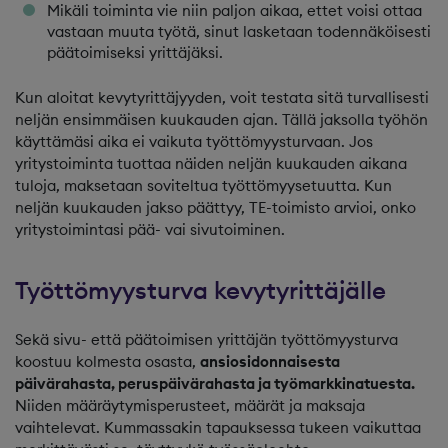
Mikäli toiminta vie niin paljon aikaa, ettet voisi ottaa
vastaan muuta työtä, sinut lasketaan todennäköisesti
päätoimiseksi yrittäjäksi.
Kun aloitat kevytyrittäjyyden, voit testata sitä turvallisesti
neljän ensimmäisen kuukauden ajan. Tällä jaksolla työhön
käyttämäsi aika ei vaikuta työttömyysturvaan. Jos
yritystoiminta tuottaa näiden neljän kuukauden aikana
tuloja, maksetaan soviteltua työttömyysetuutta. Kun
neljän kuukauden jakso päättyy, TE-toimisto arvioi, onko
yritystoimintasi pää- vai sivutoiminen.
Työttömyysturva kevytyrittäjälle
Sekä sivu- että päätoimisen yrittäjän työttömyysturva
koostuu kolmesta osasta,
ansiosidonnaisesta
päivärahasta, peruspäivärahasta ja työmarkkinatuesta.
Niiden määräytymisperusteet, määrät ja maksaja
vaihtelevat. Kummassakin tapauksessa tukeen vaikuttaa