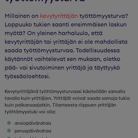
Millainen on
kevytyrittäjän
työttömyysturva?
Loppuuko tukien saanti ensimmäisen laskun
myötä? On yleinen harhaluulo, että
kevytyrittäjän tai yrittäjän ei ole mahdollista
saada työttömyysturvaa. Todellisuudessa
käytännöt vaihtelevat sen mukaan, oletko
pää- vai sivutoiminen yrittäjä ja täyttyykö
työssäoloehtosi.
Kevytyrittäjänä työttömyysturvaasi käsitellään samalla
tavalla kuin yrittäjien. Yrittäjät voivat saada samoja tukia
kuin palkansaajatkin. Tilanteesta riippuen yrittäjän
työttömyystuki voi olla:
ansiopäivärahaa
peruspäivärahaa