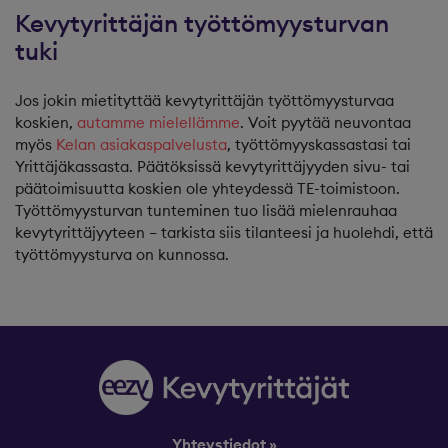
Kevytyrittäjän työttömyysturvan
tuki
Jos jokin mietityttää kevytyrittäjän työttömyysturvaa
koskien,
autamme mielellämme
. Voit pyytää neuvontaa
myös
Kelan asiakaspalvelusta
, työttömyyskassastasi tai
Yrittäjäkassasta. Päätöksissä kevytyrittäjyyden sivu- tai
päätoimisuutta koskien ole yhteydessä TE-toimistoon.
Työttömyysturvan tunteminen tuo lisää mielenrauhaa
kevytyrittäjyyteen – tarkista siis tilanteesi ja huolehdi, että
työttömyysturva on kunnossa.
Yhteystiedot »